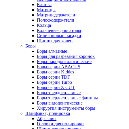
Клинья
Матрицы
Матрицедержатели
Полоскодержатели
Кольца
Кольцевые фиксаторы
Силиконовые насадки
Щипцы для колец
Боры
Боры алмазные
Боры для разрезания коронок
Боры пародонтологические
Боры серии ABACUS
Боры серии Kiddes
Боры серии TDF
Боры серии Turbo
Боры серии Z-CUT
Боры твердосплавные
Боры твердосплавные финиры
Боры эндодонтические
Хирургия инструменты боры
Шлифовка, полировка
Абразивы
Головки для полировки
Щётки для полировки