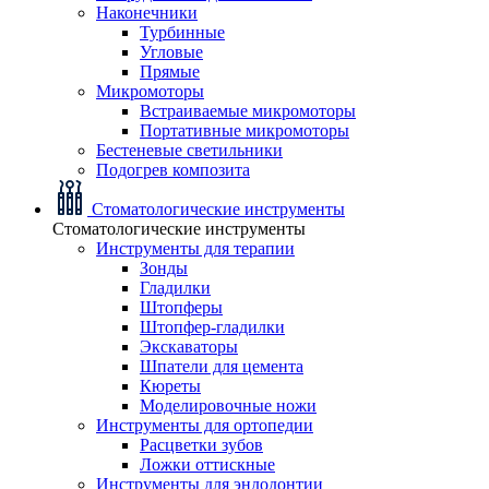
Наконечники
Турбинные
Угловые
Прямые
Микромоторы
Встраиваемые микромоторы
Портативные микромоторы
Бестеневые светильники
Подогрев композита
Стоматологические инструменты
Стоматологические инструменты
Инструменты для терапии
Зонды
Гладилки
Штопферы
Штопфер-гладилки
Экскаваторы
Шпатели для цемента
Кюреты
Моделировочные ножи
Инструменты для ортопедии
Расцветки зубов
Ложки оттискные
Инструменты для эндодонтии