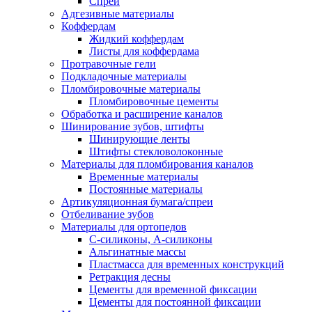
Спреи
Адгезивные материалы
Коффердам
Жидкий коффердам
Листы для коффердама
Протравочные гели
Подкладочные материалы
Пломбировочные материалы
Пломбировочные цементы
Обработка и расширение каналов
Шинирование зубов, штифты
Шинирующие ленты
Штифты стекловолоконные
Материалы для пломбирования каналов
Временные материалы
Постоянные материалы
Артикуляционная бумага/спреи
Отбеливание зубов
Материалы для ортопедов
C-силиконы, А-силиконы
Альгинатные массы
Пластмасса для временных конструкций
Ретракция десны
Цементы для временной фиксации
Цементы для постоянной фиксации