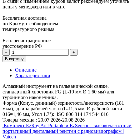
В связи с изменением курсов валют рекомендуем уточнять
цены у менеджера или в чате
Бесплатная доставка
по Крыму, с соблюдением
температурного режима
Есть регистрационное
удостоверение РФ
–
+
В корзину
Описание
Характеристики
Алмазный инструмент на гальванической связке,
стандартный хвостовик FG (L-19 мм Ø 1,60 мм) для
турбинного наконечника.
Форма (Конус, длинный) зернистость/дисперсность (181
мкм), длина рабочей части (L-11,5 мм, Ø рабочей части
016=1,46 мм, Угол 1,7°): ISO 806 314 174 544 016
Товары месяца :
20.07.2026-20.08.2026
Комплект EzRay Air Portable и EzSensor – высокочастотный
портативный дентальный рентген с радиовизиографом |
Vatech