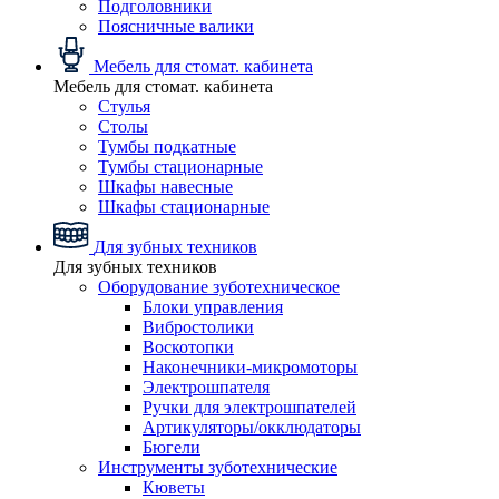
Подголовники
Поясничные валики
Мебель для стомат. кабинета
Мебель для стомат. кабинета
Стулья
Столы
Тумбы подкатные
Тумбы стационарные
Шкафы навесные
Шкафы стационарные
Для зубных техников
Для зубных техников
Оборудование зуботехническое
Блоки управления
Вибростолики
Воскотопки
Наконечники-микромоторы
Электрошпателя
Ручки для электрошпателей
Артикуляторы/окклюдаторы
Бюгели
Инструменты зуботехнические
Кюветы