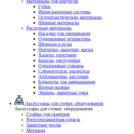
Материалы для хирургов
Губки
Ирригационные системы
Остеопластические материалы
Шовные материалы
Расходные материалы
Насадки для смешивания
Одноразовые ретракторы
Шприцы и иглы
Перчатки, шапочки, маски
Халаты, простыни
Бахилы, нагрудники
Одноразовые стаканы
Слюноотсосы, пылесосы
Аппликаторы, кисточки
Блокноты для замешивания
Ватные валики
Экраны, защитные очки
Аксессуары для стомат. оборудования
Аксессуары для стомат. оборудования
Стойки для сканеров
Рентгенозащитная одежда
Защитные чехлы
Матрацы