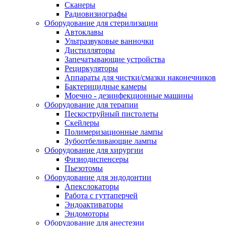
Сканеры
Радиовизиографы
Оборудование для стерилизации
Автоклавы
Ультразвуковые ванночки
Дистилляторы
Запечатывающие устройства
Рециркуляторы
Аппараты для чистки/смазки наконечников
Бактерицидные камеры
Моечно - дезинфекционные машины
Оборудование для терапии
Пескоструйный пистолеты
Скейлеры
Полимеризационные лампы
Зубоотбеливающие лампы
Оборудование для хирургии
Физиодиспенсеры
Пьезотомы
Оборудование для эндодонтии
Апекслокаторы
Работа с гуттаперчей
Эндоактиваторы
Эндомоторы
Оборудование для анестезии