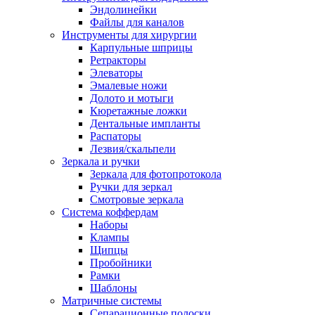
Эндолинейки
Файлы для каналов
Инструменты для хирургии
Карпульные шприцы
Ретракторы
Элеваторы
Эмалевые ножи
Долото и мотыги
Кюретажные ложки
Дентальные импланты
Распаторы
Лезвия/скальпели
Зеркала и ручки
Зеркала для фотопротокола
Ручки для зеркал
Смотровые зеркала
Система коффердам
Наборы
Клампы
Щипцы
Пробойники
Рамки
Шаблоны
Матричные системы
Сепарационные полоски