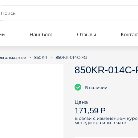
ии
Наш блог
Отзывы
Контак
>
>
850KR-014C-FG
ры алмазные
850KR
850KR-014C-
В наличии
Цена
171,59 Р
В связи с изменением курс
менеджера или в чате