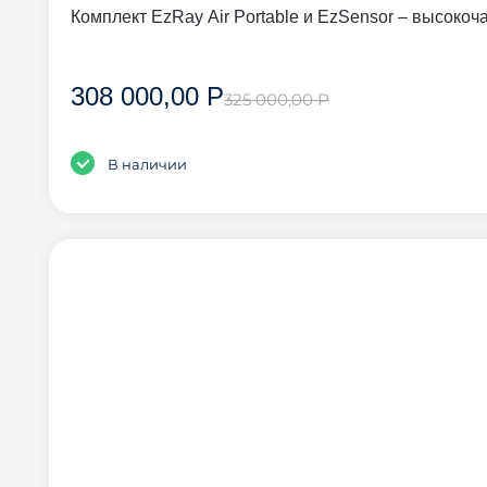
Комплект EzRay Air Portable и EzSensor – высоко
308 000,00 Р
325 000,00 Р
В наличии