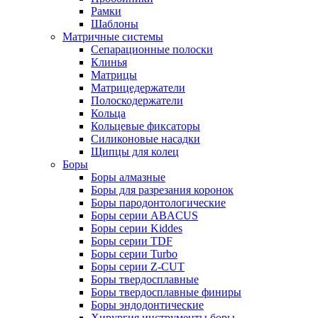
Рамки
Шаблоны
Матричные системы
Сепарационные полоски
Клинья
Матрицы
Матрицедержатели
Полоскодержатели
Кольца
Кольцевые фиксаторы
Силиконовые насадки
Щипцы для колец
Боры
Боры алмазные
Боры для разрезания коронок
Боры пародонтологические
Боры серии ABACUS
Боры серии Kiddes
Боры серии TDF
Боры серии Turbo
Боры серии Z-CUT
Боры твердосплавные
Боры твердосплавные финиры
Боры эндодонтические
Хирургия инструменты боры