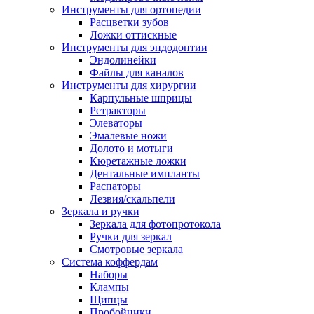
Инструменты для ортопедии
Расцветки зубов
Ложки оттискные
Инструменты для эндодонтии
Эндолинейки
Файлы для каналов
Инструменты для хирургии
Карпульные шприцы
Ретракторы
Элеваторы
Эмалевые ножи
Долото и мотыги
Кюретажные ложки
Дентальные импланты
Распаторы
Лезвия/скальпели
Зеркала и ручки
Зеркала для фотопротокола
Ручки для зеркал
Смотровые зеркала
Система коффердам
Наборы
Клампы
Щипцы
Пробойники