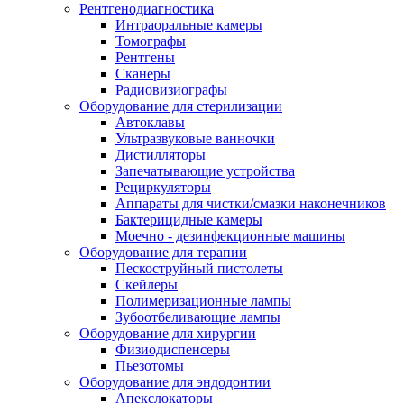
Рентгенодиагностика
Интраоральные камеры
Томографы
Рентгены
Сканеры
Радиовизиографы
Оборудование для стерилизации
Автоклавы
Ультразвуковые ванночки
Дистилляторы
Запечатывающие устройства
Рециркуляторы
Аппараты для чистки/смазки наконечников
Бактерицидные камеры
Моечно - дезинфекционные машины
Оборудование для терапии
Пескоструйный пистолеты
Скейлеры
Полимеризационные лампы
Зубоотбеливающие лампы
Оборудование для хирургии
Физиодиспенсеры
Пьезотомы
Оборудование для эндодонтии
Апекслокаторы