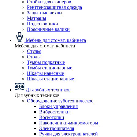
Стойки для сканеров
Рентгенозащитная одежда
Защитные чехлы
Матрацы
Подголовники
Поясничные валики
Мебель для стомат. кабинета
Мебель для стомат. кабинета
Стулья
Столы
Тумбы подкатные
Тумбы стационарные
Шкафы навесные
Шкафы стационарные
Для зубных техников
Для зубных техников
Оборудование зуботехническое
Блоки управления
Вибростолики
Воскотопки
Наконечники-микромоторы
Электрошпателя
Ручки для электрошпателей