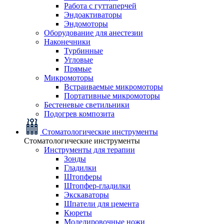
Работа с гуттаперчей
Эндоактиваторы
Эндомоторы
Оборудование для анестезии
Наконечники
Турбинные
Угловые
Прямые
Микромоторы
Встраиваемые микромоторы
Портативные микромоторы
Бестеневые светильники
Подогрев композита
Стоматологические инструменты
Стоматологические инструменты
Инструменты для терапии
Зонды
Гладилки
Штопферы
Штопфер-гладилки
Экскаваторы
Шпатели для цемента
Кюреты
Моделировочные ножи