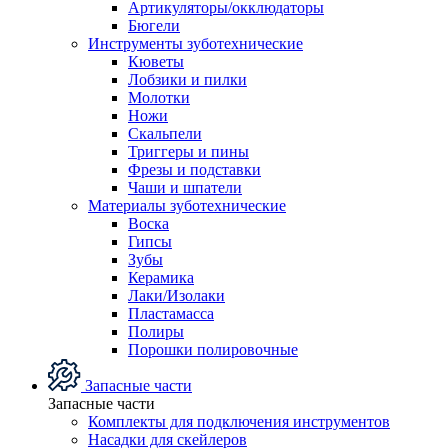
Артикуляторы/окклюдаторы
Бюгели
Инструменты зуботехнические
Кюветы
Лобзики и пилки
Молотки
Ножи
Скальпели
Триггеры и пины
Фрезы и подставки
Чаши и шпатели
Материалы зуботехнические
Воска
Гипсы
Зубы
Керамика
Лаки/Изолаки
Пластамасса
Полиры
Порошки полировочные
Запасные части
Запасные части
Комплекты для подключения инструментов
Насадки для скейлеров