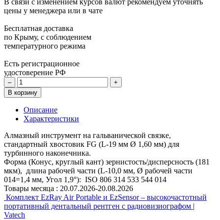
В связи с изменением курсов валют рекомендуем уточнять
цены у менеджера или в чате
Бесплатная доставка
по Крыму, с соблюдением
температурного режима
Есть регистрационное
удостоверение РФ
–
+
В корзину
Описание
Характеристики
Алмазный инструмент на гальванической связке,
стандартный хвостовик FG (L-19 мм Ø 1,60 мм) для
турбинного наконечника.
Форма (Конус, круглый кант) зернистость/дисперсность (181
мкм), длина рабочей части (L-10,0 мм, Ø рабочей части
014=1,4 мм, Угол 1,9°): ISO 806 314 533 544 014
Товары месяца :
20.07.2026-20.08.2026
Комплект EzRay Air Portable и EzSensor – высокочастотный
портативный дентальный рентген с радиовизиографом |
Vatech