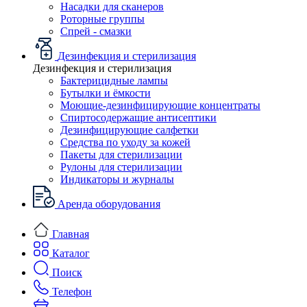
Насадки для сканеров
Роторные группы
Спрей - смазки
Дезинфекция и стерилизация
Дезинфекция и стерилизация
Бактерицидные лампы
Бутылки и ёмкости
Моющие-дезинфицирующие концентраты
Спиртосодержащие антисептики
Дезинфицирующие салфетки
Средства по уходу за кожей
Пакеты для стерилизации
Рулоны для стерилизации
Индикаторы и журналы
Аренда оборудования
Главная
Каталог
Поиск
Телефон