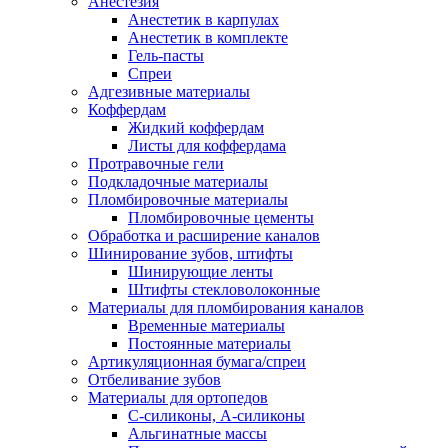
Анестезия
Анестетик в карпулах
Анестетик в комплекте
Гель-пасты
Спреи
Адгезивные материалы
Коффердам
Жидкий коффердам
Листы для коффердама
Протравочные гели
Подкладочные материалы
Пломбировочные материалы
Пломбировочные цементы
Обработка и расширение каналов
Шинирование зубов, штифты
Шинирующие ленты
Штифты стекловолоконные
Материалы для пломбирования каналов
Временные материалы
Постоянные материалы
Артикуляционная бумага/спреи
Отбеливание зубов
Материалы для ортопедов
C-силиконы, А-силиконы
Альгинатные массы