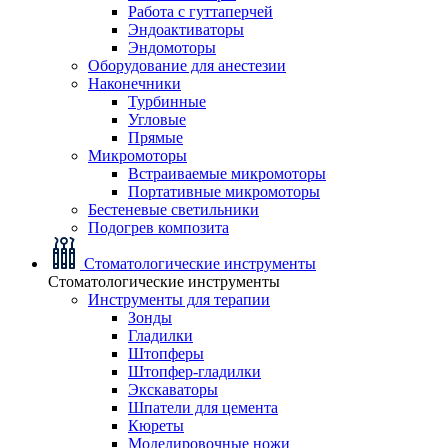
Работа с гуттаперчей
Эндоактиваторы
Эндомоторы
Оборудование для анестезии
Наконечники
Турбинные
Угловые
Прямые
Микромоторы
Встраиваемые микромоторы
Портативные микромоторы
Бестеневые светильники
Подогрев композита
Стоматологические инструменты
Стоматологические инструменты
Инструменты для терапии
Зонды
Гладилки
Штопферы
Штопфер-гладилки
Экскаваторы
Шпатели для цемента
Кюреты
Моделировочные ножи