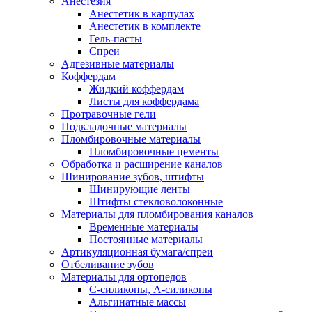
Анестезия
Анестетик в карпулах
Анестетик в комплекте
Гель-пасты
Спреи
Адгезивные материалы
Коффердам
Жидкий коффердам
Листы для коффердама
Протравочные гели
Подкладочные материалы
Пломбировочные материалы
Пломбировочные цементы
Обработка и расширение каналов
Шинирование зубов, штифты
Шинирующие ленты
Штифты стекловолоконные
Материалы для пломбирования каналов
Временные материалы
Постоянные материалы
Артикуляционная бумага/спреи
Отбеливание зубов
Материалы для ортопедов
C-силиконы, А-силиконы
Альгинатные массы