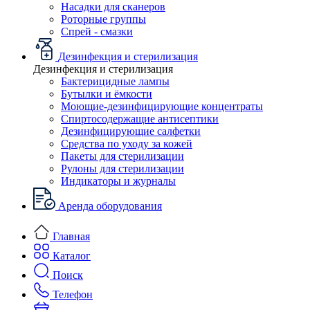
Насадки для сканеров
Роторные группы
Спрей - смазки
Дезинфекция и стерилизация
Дезинфекция и стерилизация
Бактерицидные лампы
Бутылки и ёмкости
Моющие-дезинфицирующие концентраты
Спиртосодержащие антисептики
Дезинфицирующие салфетки
Средства по уходу за кожей
Пакеты для стерилизации
Рулоны для стерилизации
Индикаторы и журналы
Аренда оборудования
Главная
Каталог
Поиск
Телефон