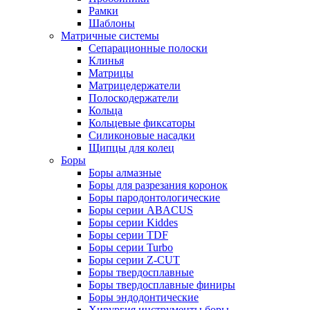
Рамки
Шаблоны
Матричные системы
Сепарационные полоски
Клинья
Матрицы
Матрицедержатели
Полоскодержатели
Кольца
Кольцевые фиксаторы
Силиконовые насадки
Щипцы для колец
Боры
Боры алмазные
Боры для разрезания коронок
Боры пародонтологические
Боры серии ABACUS
Боры серии Kiddes
Боры серии TDF
Боры серии Turbo
Боры серии Z-CUT
Боры твердосплавные
Боры твердосплавные финиры
Боры эндодонтические
Хирургия инструменты боры