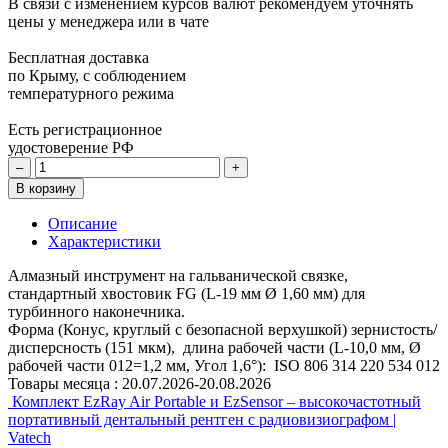
В связи с изменением курсов валют рекомендуем уточнять
цены у менеджера или в чате
Бесплатная доставка
по Крыму, с соблюдением
температурного режима
Есть регистрационное
удостоверение РФ
–
+
В корзину
Описание
Характеристики
Алмазный инструмент на гальванической связке,
стандартный хвостовик FG (L-19 мм Ø 1,60 мм) для
турбинного наконечника.
Форма (Конус, круглый с безопасной верхушкой) зернистость/
дисперсность (151 мкм), длина рабочей части (L-10,0 мм, Ø
рабочей части 012=1,2 мм, Угол 1,6°): ISO 806 314 220 534 012
Товары месяца :
20.07.2026-20.08.2026
Комплект EzRay Air Portable и EzSensor – высокочастотный
портативный дентальный рентген с радиовизиографом |
Vatech