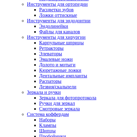
Инструменты для ортопедии
Расцветки зубов
Ложки оттискные
Инструменты для эндодонтии
Эндолинейки
Файлы для каналов
Инструменты для хирургии
Карпульные шприцы
Ретракторы
Элеваторы
Эмалевые ножи
Долото и мотыги
Кюретажные ложки
Дентальные импланты
Распаторы
Лезвия/скальпели
Зеркала и ручки
Зеркала для фотопротокола
Ручки для зеркал
Смотровые зеркала
Система коффердам
Наборы
Клампы
Щипцы
Пробойники