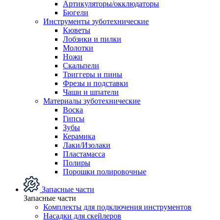
Артикуляторы/окклюдаторы
Бюгели
Инструменты зуботехнические
Кюветы
Лобзики и пилки
Молотки
Ножи
Скальпели
Триггеры и пины
Фрезы и подставки
Чаши и шпатели
Материалы зуботехнические
Воска
Гипсы
Зубы
Керамика
Лаки/Изолаки
Пластамасса
Полиры
Порошки полировочные
Запасные части
Запасные части
Комплекты для подключения инструментов
Насадки для скейлеров