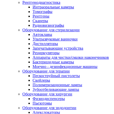
Рентгенодиагностика
Интраоральные камеры
Томографы
Рентгены
Сканеры
Радиовизиографы
Оборудование для стерилизации
Автоклавы
Ультразвуковые ванночки
Дистилляторы
Запечатывающие устройства
Рециркуляторы
Аппараты для чистки/смазки наконечников
Бактерицидные камеры
Моечно - дезинфекционные машины
Оборудование для терапии
Пескоструйный пистолеты
Скейлеры
Полимеризационные лампы
Зубоотбеливающие лампы
Оборудование для хирургии
Физиодиспенсеры
Пьезотомы
Оборудование для эндодонтии
Апекслокаторы