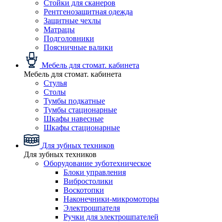
Стойки для сканеров
Рентгенозащитная одежда
Защитные чехлы
Матрацы
Подголовники
Поясничные валики
Мебель для стомат. кабинета
Мебель для стомат. кабинета
Стулья
Столы
Тумбы подкатные
Тумбы стационарные
Шкафы навесные
Шкафы стационарные
Для зубных техников
Для зубных техников
Оборудование зуботехническое
Блоки управления
Вибростолики
Воскотопки
Наконечники-микромоторы
Электрошпателя
Ручки для электрошпателей