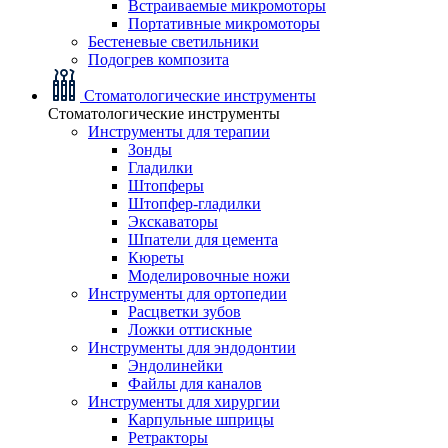
Встраиваемые микромоторы
Портативные микромоторы
Бестеневые светильники
Подогрев композита
Стоматологические инструменты
Стоматологические инструменты
Инструменты для терапии
Зонды
Гладилки
Штопферы
Штопфер-гладилки
Экскаваторы
Шпатели для цемента
Кюреты
Моделировочные ножи
Инструменты для ортопедии
Расцветки зубов
Ложки оттискные
Инструменты для эндодонтии
Эндолинейки
Файлы для каналов
Инструменты для хирургии
Карпульные шприцы
Ретракторы