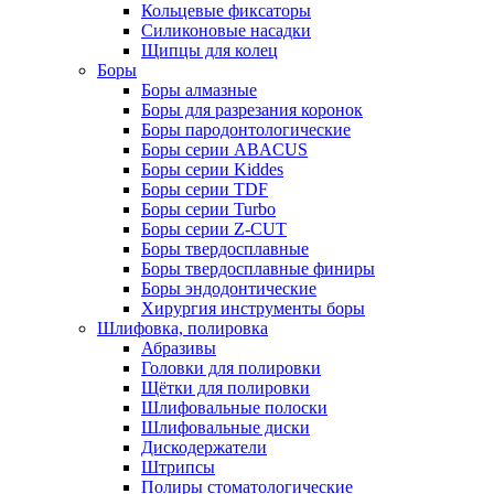
Кольцевые фиксаторы
Силиконовые насадки
Щипцы для колец
Боры
Боры алмазные
Боры для разрезания коронок
Боры пародонтологические
Боры серии ABACUS
Боры серии Kiddes
Боры серии TDF
Боры серии Turbo
Боры серии Z-CUT
Боры твердосплавные
Боры твердосплавные финиры
Боры эндодонтические
Хирургия инструменты боры
Шлифовка, полировка
Абразивы
Головки для полировки
Щётки для полировки
Шлифовальные полоски
Шлифовальные диски
Дискодержатели
Штрипсы
Полиры стоматологические