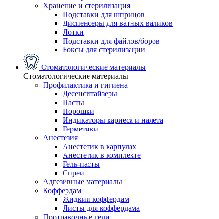
Хранение и стерилизация
Подставки для шприцов
Диспенсеры для ватных валиков
Лотки
Подставки для файлов/боров
Боксы для стерилизации
Стоматологические материалы
Стоматологические материалы
Профилактика и гигиена
Десенситайзеры
Пасты
Порошки
Индикаторы кариеса и налета
Герметики
Анестезия
Анестетик в карпулах
Анестетик в комплекте
Гель-пасты
Спреи
Адгезивные материалы
Коффердам
Жидкий коффердам
Листы для коффердама
Протравочные гели