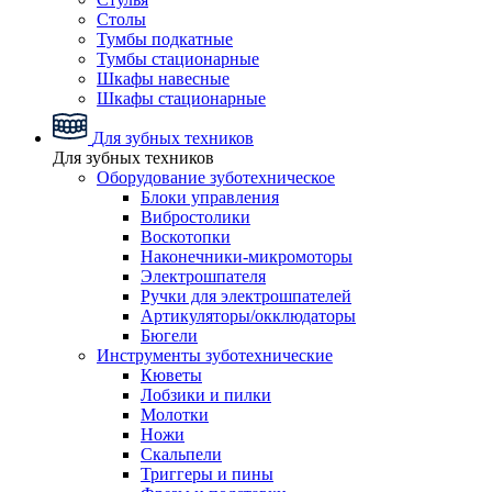
Столы
Тумбы подкатные
Тумбы стационарные
Шкафы навесные
Шкафы стационарные
Для зубных техников
Для зубных техников
Оборудование зуботехническое
Блоки управления
Вибростолики
Воскотопки
Наконечники-микромоторы
Электрошпателя
Ручки для электрошпателей
Артикуляторы/окклюдаторы
Бюгели
Инструменты зуботехнические
Кюветы
Лобзики и пилки
Молотки
Ножи
Скальпели
Триггеры и пины