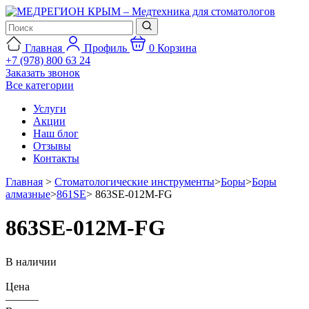
Главная
Профиль
0
Корзина
+7 (978) 800 63 24
Заказать звонок
Все категории
Услуги
Акции
Наш блог
Отзывы
Контакты
Главная
>
Стоматологические инструменты
>
Боры
>
Боры
алмазные
>
861SE
>
863SE-012M-FG
863SE-012M-FG
В наличии
Цена
———