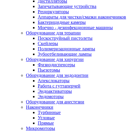
Дистилляторы
Запечатывающие устройства
Рециркуляторы
Аппараты для чистки/смазки наконечников
Бактерицидные камеры
Моечно - дезинфекционные машины
Оборудование для терапии
Пескоструйный пистолеты
Скейлеры
Полимеризационные лампы
Зубоотбеливающие лампы
Оборудование для хирургии
Физиодиспенсеры
Пьезотомы
Оборудование для эндодонтии
Апекслокаторы
Работа с гуттаперчей
Эндоактиваторы
Эндомоторы
Оборудование для анестезии
Наконечники
Турбинные
Угловые
Прямые
Микромоторы