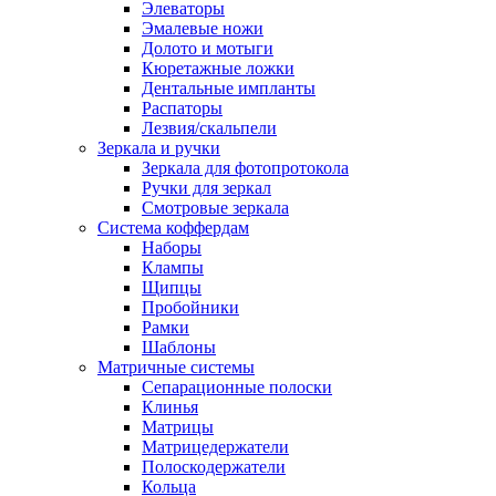
Элеваторы
Эмалевые ножи
Долото и мотыги
Кюретажные ложки
Дентальные импланты
Распаторы
Лезвия/скальпели
Зеркала и ручки
Зеркала для фотопротокола
Ручки для зеркал
Смотровые зеркала
Система коффердам
Наборы
Клампы
Щипцы
Пробойники
Рамки
Шаблоны
Матричные системы
Сепарационные полоски
Клинья
Матрицы
Матрицедержатели
Полоскодержатели
Кольца