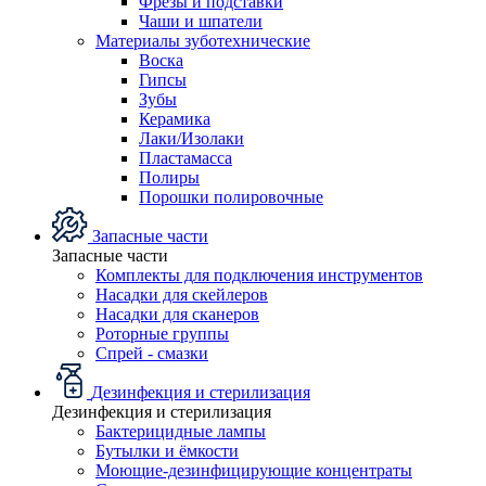
Фрезы и подставки
Чаши и шпатели
Материалы зуботехнические
Воска
Гипсы
Зубы
Керамика
Лаки/Изолаки
Пластамасса
Полиры
Порошки полировочные
Запасные части
Запасные части
Комплекты для подключения инструментов
Насадки для скейлеров
Насадки для сканеров
Роторные группы
Спрей - смазки
Дезинфекция и стерилизация
Дезинфекция и стерилизация
Бактерицидные лампы
Бутылки и ёмкости
Моющие-дезинфицирующие концентраты