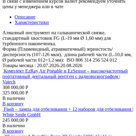
В связи с изменением курсов валют рекомендуем уточнять
цены у менеджера или в чате
Описание
Характеристики
Алмазный инструмент на гальванической связке,
стандартный хвостовик FG (L-19 мм Ø 1,60 мм) для
турбинного наконечника.
Форма (Пламевидный, атравматичный) зернистость/
дисперсность (107-126 мкм), длина рабочей части (L-10,0 мм,
Ø рабочей части 012=1,2 мм): ISO 806 314 256 524 012
Товары месяца :
20.07.2026-20.08.2026
Комплект EzRay Air Portable и EzSensor – высокочастотный
портативный дентальный рентген с радиовизиографом |
Vatech
308 000,00 Р
325 000,00 Р
В наличии
В корзину
Flash – лампа для отбеливания + 12 наборов для отбеливания |
White Smile GmbH
245 000,00 Р
В наличии
В корзину