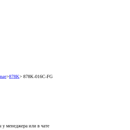
ные
>
878K
>
878K-016C-FG
 у менеджера или в чате