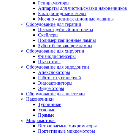
Рециркуляторы
Аппараты для чистки/смазки наконечников
Бактерицидные камеры
Моечно - дезинфекционные машины
Оборудование для терапии
Пескоструйный пистолеты
Скейлеры
Полимеризационные лампы
Зубоотбеливающие лампы
Оборудование для хирургии
Физиодиспенсеры
Пьезотомы
Оборудование для эндодонтии
Апекслокаторы
Работа с гуттаперчей
Эндоактиваторы
Эндомоторы
Оборудование для анестезии
Наконечники
Турбинные
Угловые
Прямые
Микромоторы
Встраиваемые микромоторы
Портативные микромоторы