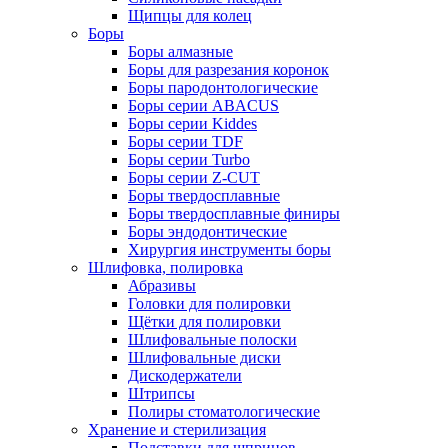
Щипцы для колец
Боры
Боры алмазные
Боры для разрезания коронок
Боры пародонтологические
Боры серии ABACUS
Боры серии Kiddes
Боры серии TDF
Боры серии Turbo
Боры серии Z-CUT
Боры твердосплавные
Боры твердосплавные финиры
Боры эндодонтические
Хирургия инструменты боры
Шлифовка, полировка
Абразивы
Головки для полировки
Щётки для полировки
Шлифовальные полоски
Шлифовальные диски
Дискодержатели
Штрипсы
Полиры стоматологические
Хранение и стерилизация
Подставки для шприцов