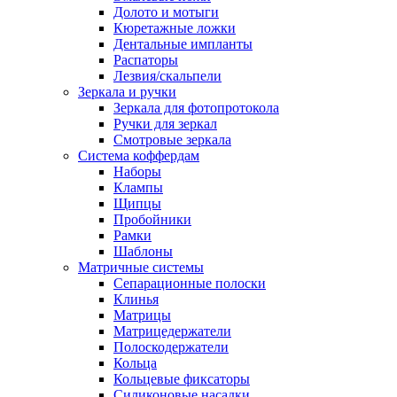
Долото и мотыги
Кюретажные ложки
Дентальные импланты
Распаторы
Лезвия/скальпели
Зеркала и ручки
Зеркала для фотопротокола
Ручки для зеркал
Смотровые зеркала
Система коффердам
Наборы
Клампы
Щипцы
Пробойники
Рамки
Шаблоны
Матричные системы
Сепарационные полоски
Клинья
Матрицы
Матрицедержатели
Полоскодержатели
Кольца
Кольцевые фиксаторы
Силиконовые насадки