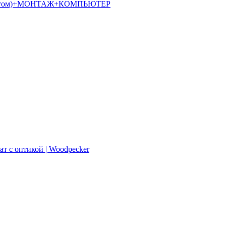
алостатом)+МОНТАЖ+КОМПЬЮТЕР
ат с оптикой | Woodpecker