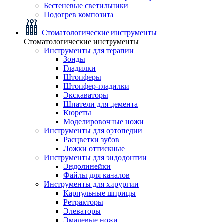
Бестеневые светильники
Подогрев композита
Стоматологические инструменты
Стоматологические инструменты
Инструменты для терапии
Зонды
Гладилки
Штопферы
Штопфер-гладилки
Экскаваторы
Шпатели для цемента
Кюреты
Моделировочные ножи
Инструменты для ортопедии
Расцветки зубов
Ложки оттискные
Инструменты для эндодонтии
Эндолинейки
Файлы для каналов
Инструменты для хирургии
Карпульные шприцы
Ретракторы
Элеваторы
Эмалевые ножи