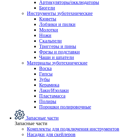
Артикуляторы/окклюдаторы
Бюгели
Инструменты зуботехнические
Кюветы
Лобзики и пилки
Молотки
Ножи
Скальпели
Триггеры и пины
Фрезы и подставки
Чаши и шпатели
Материалы зуботехнические
Воска
Гипсы
Зубы
Керамика
Лаки/Изолаки
Пластамасса
Полиры
Порошки полировочные
Запасные части
Запасные части
Комплекты для подключения инструментов
Насадки для скейлеров