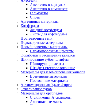
Анестезия
Анестетик в карпулах
Анестетик в комплекте
Гель-пасты
Спреи
Адгезивные материалы
Коффердам
Жидкий коффердам
Листы для коффердама
Протравочные гели
Подкладочные материалы
Пломбировочные материалы
Пломбировочные цементы
Обработка и расширение каналов
Шинирование зубов, штифты
Шинирующие ленты
Штифты стекловолоконные
Материалы для пломбирования каналов
Временные материалы
Постоянные материалы
Артикуляционная бумага/спреи
Отбеливание зубов
Материалы для ортопедов
C-силиконы, А-силиконы
Альгинатные массы