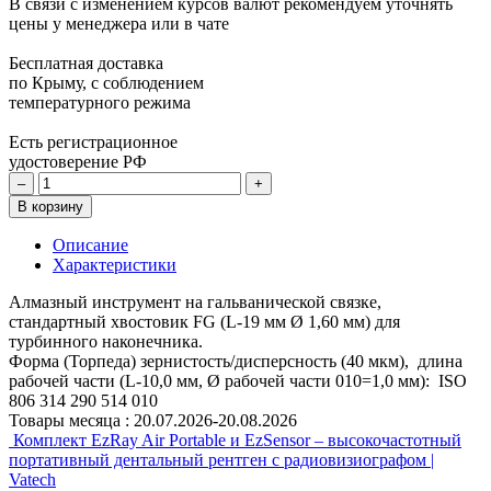
В связи с изменением курсов валют рекомендуем уточнять
цены у менеджера или в чате
Бесплатная доставка
по Крыму, с соблюдением
температурного режима
Есть регистрационное
удостоверение РФ
–
+
В корзину
Описание
Характеристики
Алмазный инструмент на гальванической связке,
стандартный хвостовик FG (L-19 мм Ø 1,60 мм) для
турбинного наконечника.
Форма (Торпеда) зернистость/дисперсность (40 мкм), длина
рабочей части (L-10,0 мм, Ø рабочей части 010=1,0 мм): ISO
806 314 290 514 010
Товары месяца :
20.07.2026-20.08.2026
Комплект EzRay Air Portable и EzSensor – высокочастотный
портативный дентальный рентген с радиовизиографом |
Vatech