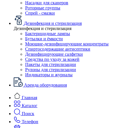
Насадки для сканеров
Роторные группы
Спрей - смазки
Дезинфекция и стерилизация
Дезинфекция и стерилизация
Бактерицидные лампы
Бутылки и ёмкости
Моющие-дезинфицирующие концентраты
Спиртосодержащие антисептики
Дезинфицирующие салфетки
Средства по уходу за кожей
Пакеты для стерилизации
Рулоны для стерилизации
Индикаторы и журналы
Аренда оборудования
Главная
Каталог
Поиск
Телефон