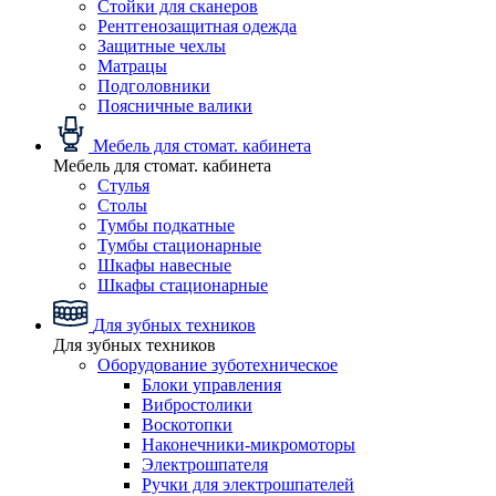
Стойки для сканеров
Рентгенозащитная одежда
Защитные чехлы
Матрацы
Подголовники
Поясничные валики
Мебель для стомат. кабинета
Мебель для стомат. кабинета
Стулья
Столы
Тумбы подкатные
Тумбы стационарные
Шкафы навесные
Шкафы стационарные
Для зубных техников
Для зубных техников
Оборудование зуботехническое
Блоки управления
Вибростолики
Воскотопки
Наконечники-микромоторы
Электрошпателя
Ручки для электрошпателей