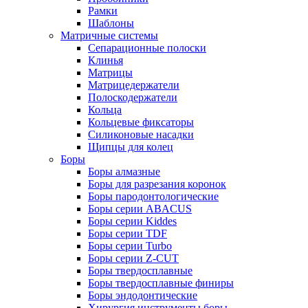
Рамки
Шаблоны
Матричные системы
Сепарационные полоски
Клинья
Матрицы
Матрицедержатели
Полоскодержатели
Кольца
Кольцевые фиксаторы
Силиконовые насадки
Щипцы для колец
Боры
Боры алмазные
Боры для разрезания коронок
Боры пародонтологические
Боры серии ABACUS
Боры серии Kiddes
Боры серии TDF
Боры серии Turbo
Боры серии Z-CUT
Боры твердосплавные
Боры твердосплавные финиры
Боры эндодонтические
Хирургия инструменты боры