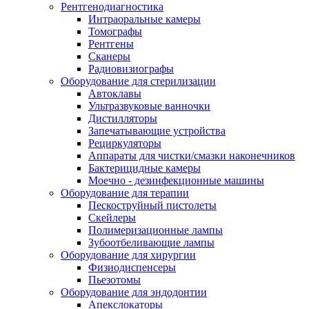
Рентгенодиагностика
Интраоральные камеры
Томографы
Рентгены
Сканеры
Радиовизиографы
Оборудование для стерилизации
Автоклавы
Ультразвуковые ванночки
Дистилляторы
Запечатывающие устройства
Рециркуляторы
Аппараты для чистки/смазки наконечников
Бактерицидные камеры
Моечно - дезинфекционные машины
Оборудование для терапии
Пескоструйный пистолеты
Скейлеры
Полимеризационные лампы
Зубоотбеливающие лампы
Оборудование для хирургии
Физиодиспенсеры
Пьезотомы
Оборудование для эндодонтии
Апекслокаторы