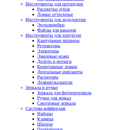
Инструменты для ортопедии
Расцветки зубов
Ложки оттискные
Инструменты для эндодонтии
Эндолинейки
Файлы для каналов
Инструменты для хирургии
Карпульные шприцы
Ретракторы
Элеваторы
Эмалевые ножи
Долото и мотыги
Кюретажные ложки
Дентальные импланты
Распаторы
Лезвия/скальпели
Зеркала и ручки
Зеркала для фотопротокола
Ручки для зеркал
Смотровые зеркала
Система коффердам
Наборы
Клампы
Щипцы
Пробойники