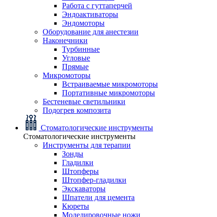
Работа с гуттаперчей
Эндоактиваторы
Эндомоторы
Оборудование для анестезии
Наконечники
Турбинные
Угловые
Прямые
Микромоторы
Встраиваемые микромоторы
Портативные микромоторы
Бестеневые светильники
Подогрев композита
Стоматологические инструменты
Стоматологические инструменты
Инструменты для терапии
Зонды
Гладилки
Штопферы
Штопфер-гладилки
Экскаваторы
Шпатели для цемента
Кюреты
Моделировочные ножи