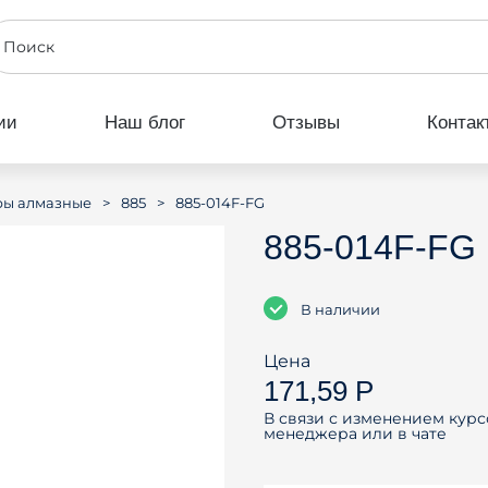
ии
Наш блог
Отзывы
Контак
>
>
885-014F-FG
ры алмазные
885
885-014F-FG
В наличии
Цена
171,59 Р
В связи с изменением курс
менеджера или в чате