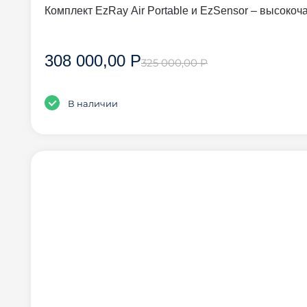
Комплект EzRay Air Portable и EzSensor – высоко
308 000,00 Р
325 000,00 Р
В наличии