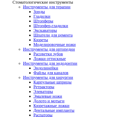
Стоматологические инструменты
Инструменты для терапии
Зонды
Гладилки
Штопферы
Штопфер-гладилки
Экскаваторы
Шпатели для цемента
Кюреты
Моделировочные ножи
Инструменты для ортопедии
Расцветки зубов
Ложки оттискные
Инструменты для эндодонтии
Эндолинейки
Файлы для каналов
Инструменты для хирургии
Карпульные шприцы
Ретракторы
Элеваторы
Эмалевые ножи
Долото и мотыги
Кюретажные ложки
Дентальные импланты
Распаторы