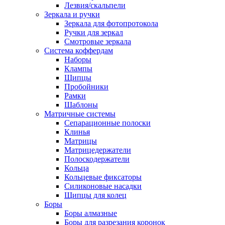
Лезвия/скальпели
Зеркала и ручки
Зеркала для фотопротокола
Ручки для зеркал
Смотровые зеркала
Система коффердам
Наборы
Клампы
Щипцы
Пробойники
Рамки
Шаблоны
Матричные системы
Сепарационные полоски
Клинья
Матрицы
Матрицедержатели
Полоскодержатели
Кольца
Кольцевые фиксаторы
Силиконовые насадки
Щипцы для колец
Боры
Боры алмазные
Боры для разрезания коронок