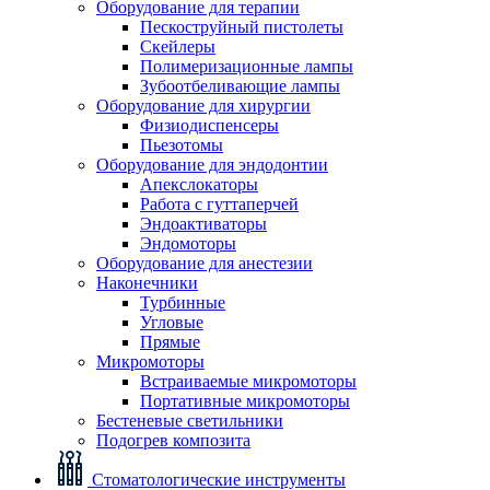
Оборудование для терапии
Пескоструйный пистолеты
Скейлеры
Полимеризационные лампы
Зубоотбеливающие лампы
Оборудование для хирургии
Физиодиспенсеры
Пьезотомы
Оборудование для эндодонтии
Апекслокаторы
Работа с гуттаперчей
Эндоактиваторы
Эндомоторы
Оборудование для анестезии
Наконечники
Турбинные
Угловые
Прямые
Микромоторы
Встраиваемые микромоторы
Портативные микромоторы
Бестеневые светильники
Подогрев композита
Стоматологические инструменты