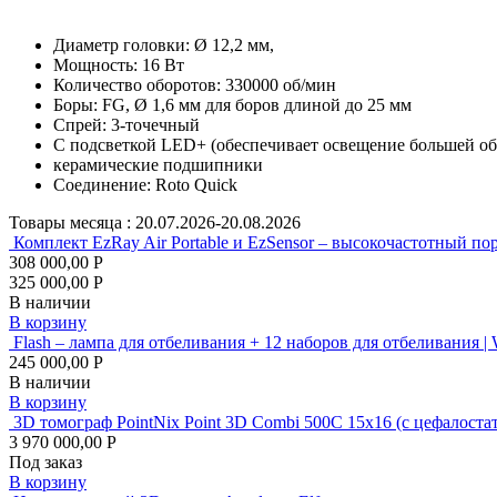
Диаметр головки: Ø 12,2 мм,
Мощность: 16 Вт
Количество оборотов: 330000 об/мин
Боры: FG, Ø 1,6 мм для боров длиной до 25 мм
Спрей: 3-точечный
С подсветкой LED+ (обеспечивает освещение большей об
керамические подшипники
Соединение: Roto Quick
Товары месяца :
20.07.2026-20.08.2026
Комплект EzRay Air Portable и EzSensor – высокочастотный по
308 000,00 Р
325 000,00 Р
В наличии
В корзину
Flash – лампа для отбеливания + 12 наборов для отбеливания |
245 000,00 Р
В наличии
В корзину
3D томограф PointNix Point 3D Combi 500C 15х16 (с цеф
3 970 000,00 Р
Под заказ
В корзину