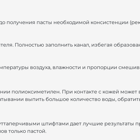
 до получения пасты необходимой консистенции (ре
теля. Полностью заполнить канал, избегая образова
температуры воздуха, влажности и пропорции смеши
ии полиоксиметилен. При контакте с кожей может в
тывании выпить большое количество воды, обратить
уттаперчивыми штифтами дает лучшие результаты пр
в только пастой.