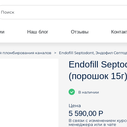
ии
Наш блог
Отзывы
Контак
>
Endofill Septodont, Эндофил Септод
я пломбирования каналов
Endofill Sep
(порошок 15г
В наличии
Цена
5 590,00 Р
В связи с изменением курс
менеджера или в чате