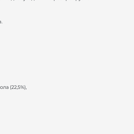
.
ла (22,5%),