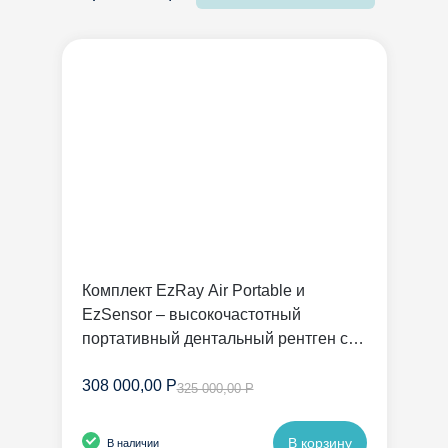
Комплект EzRay Air Portable и
EzSensor – высокочастотный
портативный дентальный рентген с
радиовизиографом | Vatech
308 000,00 Р
325 000,00 Р
В корзину
В наличии