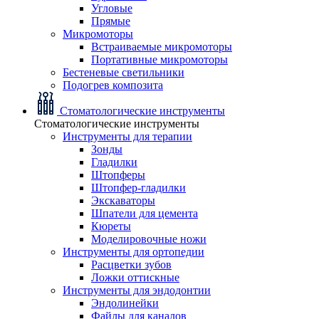
Угловые
Прямые
Микромоторы
Встраиваемые микромоторы
Портативные микромоторы
Бестеневые светильники
Подогрев композита
Стоматологические инструменты
Стоматологические инструменты
Инструменты для терапии
Зонды
Гладилки
Штопферы
Штопфер-гладилки
Экскаваторы
Шпатели для цемента
Кюреты
Моделировочные ножи
Инструменты для ортопедии
Расцветки зубов
Ложки оттискные
Инструменты для эндодонтии
Эндолинейки
Файлы для каналов