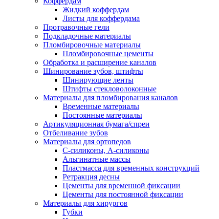
Коффердам
Жидкий коффердам
Листы для коффердама
Протравочные гели
Подкладочные материалы
Пломбировочные материалы
Пломбировочные цементы
Обработка и расширение каналов
Шинирование зубов, штифты
Шинирующие ленты
Штифты стекловолоконные
Материалы для пломбирования каналов
Временные материалы
Постоянные материалы
Артикуляционная бумага/спреи
Отбеливание зубов
Материалы для ортопедов
C-силиконы, А-силиконы
Альгинатные массы
Пластмасса для временных конструкций
Ретракция десны
Цементы для временной фиксации
Цементы для постоянной фиксации
Материалы для хирургов
Губки