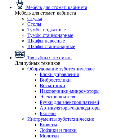
Мебель для стомат. кабинета
Мебель для стомат. кабинета
Стулья
Столы
Тумбы подкатные
Тумбы стационарные
Шкафы навесные
Шкафы стационарные
Для зубных техников
Для зубных техников
Оборудование зуботехническое
Блоки управления
Вибростолики
Воскотопки
Наконечники-микромоторы
Электрошпателя
Ручки для электрошпателей
Артикуляторы/окклюдаторы
Бюгели
Инструменты зуботехнические
Кюветы
Лобзики и пилки
Молотки