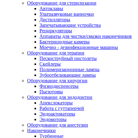
Оборудование для стерилизации
Автоклавы
Ультразвуковые ванночки
Дистилляторы
Запечатывающие устройства
Рециркуляторы
Аппараты для чистки/смазки наконечников
Бактерицидные камеры
Моечно - дезинфекционные машины
Оборудование для терапии
Пескоструйный пистолеты
Скейлеры
Полимеризационные лампы
Зубоотбеливающие лампы
Оборудование для хирургии
Физиодиспенсеры
Пьезотомы
Оборудование для эндодонтии
Апекслокаторы
Работа с гуттаперчей
Эндоактиваторы
Эндомоторы
Оборудование для анестезии
Наконечники
Турбинные