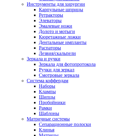
Инструменты для хирургии
Карпульные шприцы
Ретракторы
Элеваторы
Эмалевые ножи
Долото и мотыги
Кюретажные ложки
Дентальные импланты
Распаторы
Лезвия/скальпели
Зеркала и ручки
Зеркала для фотопротокола
Ручки для зеркал
Смотровые зеркала
Система коффердам
Наборы
Клампы
Щипцы
Пробойники
Рамки
Шаблоны
Матричные системы
Сепарационные полоски
Клинья
Матрицы