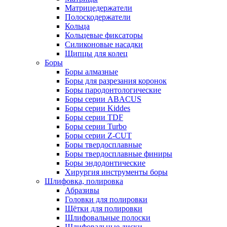
Матрицедержатели
Полоскодержатели
Кольца
Кольцевые фиксаторы
Силиконовые насадки
Щипцы для колец
Боры
Боры алмазные
Боры для разрезания коронок
Боры пародонтологические
Боры серии ABACUS
Боры серии Kiddes
Боры серии TDF
Боры серии Turbo
Боры серии Z-CUT
Боры твердосплавные
Боры твердосплавные финиры
Боры эндодонтические
Хирургия инструменты боры
Шлифовка, полировка
Абразивы
Головки для полировки
Щётки для полировки
Шлифовальные полоски
Шлифовальные диски