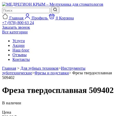
Главная
Профиль
0
Корзина
+7 (978) 800 63 24
Заказать звонок
Все категории
Услуги
Акции
Наш блог
Отзывы
Контакты
Главная
>
Для зубных техников
>
Инструменты
зуботехнические
>
Фрезы и подставки
>
Фреза твердосплавная
509402
Фреза твердосплавная 509402
В наличии
Цена