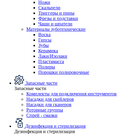
Ножи
Скальпели
Триггеры и пины
Фрезы и подставки
Чаши и шпатели
Материалы зуботехнические
Воска
Гипсы
Зубы
Керамика
Лаки/Изолаки
Пластамасса
Полиры
Порошки полировочные
Запасные части
Запасные части
Комплекты для подключения инструментов
Насадки для скейлеров
Насадки для сканеров
Роторные группы
Спрей - смазки
Дезинфекция и стерилизация
Дезинфекция и стерилизация