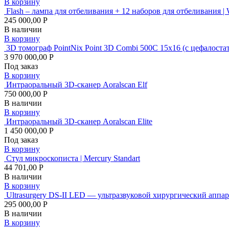
В корзину
Flash – лампа для отбеливания + 12 наборов для отбеливания |
245 000,00 Р
В наличии
В корзину
3D томограф PointNix Point 3D Combi 500C 15х16 (с цеф
3 970 000,00 Р
Под заказ
В корзину
Интраоральный 3D-сканер Aoralscan Elf
750 000,00 Р
В наличии
В корзину
Интраоральный 3D-сканер Aoralscan Elite
1 450 000,00 Р
Под заказ
В корзину
Стул микроскописта | Mercury Standart
44 701,00 Р
В наличии
В корзину
Ultrasurgery DS-II LED — ультразвуковой хирургический аппар
295 000,00 Р
В наличии
В корзину