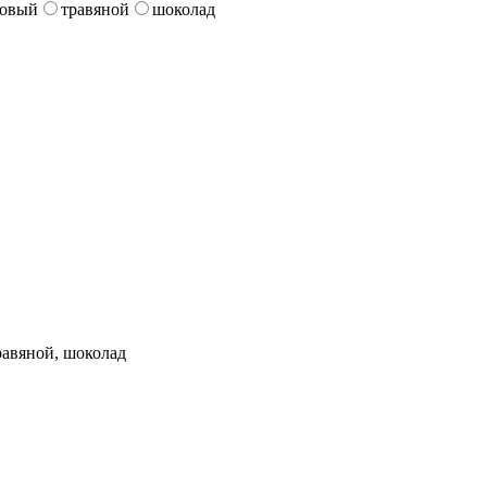
зовый
травяной
шоколад
равяной, шоколад