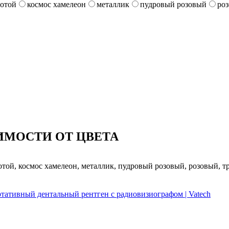
лотой
космос хамелеон
металлик
пудровый розовый
ро
ИМОСТИ ОТ ЦВЕТА
лотой, космос хамелеон, металлик, пудровый розовый, розовый, т
ртативный дентальный рентген с радиовизиографом | Vatech