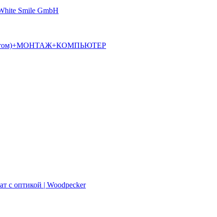
 White Smile GmbH
алостатом)+МОНТАЖ+КОМПЬЮТЕР
ат с оптикой | Woodpecker