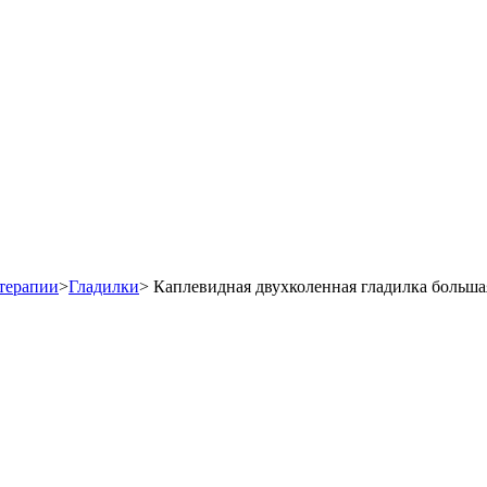
терапии
>
Гладилки
>
Каплевидная двухколенная гладилка большая 