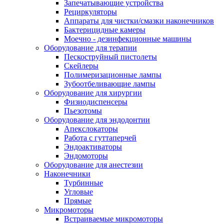
Запечатывающие устройства
Рециркуляторы
Аппараты для чистки/смазки наконечников
Бактерицидные камеры
Моечно - дезинфекционные машины
Оборудование для терапии
Пескоструйный пистолеты
Скейлеры
Полимеризационные лампы
Зубоотбеливающие лампы
Оборудование для хирургии
Физиодиспенсеры
Пьезотомы
Оборудование для эндодонтии
Апекслокаторы
Работа с гуттаперчей
Эндоактиваторы
Эндомоторы
Оборудование для анестезии
Наконечники
Турбинные
Угловые
Прямые
Микромоторы
Встраиваемые микромоторы