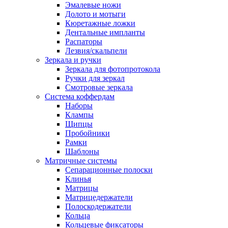
Эмалевые ножи
Долото и мотыги
Кюретажные ложки
Дентальные импланты
Распаторы
Лезвия/скальпели
Зеркала и ручки
Зеркала для фотопротокола
Ручки для зеркал
Смотровые зеркала
Система коффердам
Наборы
Клампы
Щипцы
Пробойники
Рамки
Шаблоны
Матричные системы
Сепарационные полоски
Клинья
Матрицы
Матрицедержатели
Полоскодержатели
Кольца
Кольцевые фиксаторы