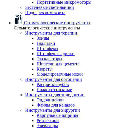
Портативные микромоторы
Бестеневые светильники
Подогрев композита
Стоматологические инструменты
Стоматологические инструменты
Инструменты для терапии
Зонды
Гладилки
Штопферы
Штопфер-гладилки
Экскаваторы
Шпатели для цемента
Кюреты
Моделировочные ножи
Инструменты для ортопедии
Расцветки зубов
Ложки оттискные
Инструменты для эндодонтии
Эндолинейки
Файлы для каналов
Инструменты для хирургии
Карпульные шприцы
Ретракторы
Элеваторы