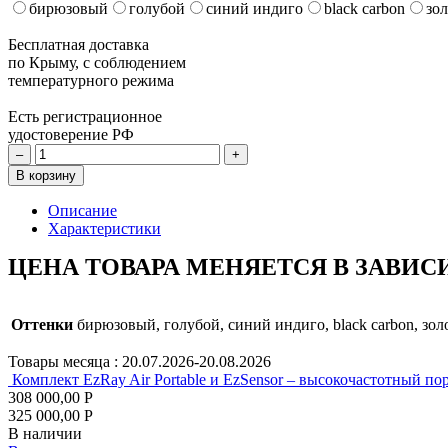
бирюзовый
голубой
синий индиго
black carbon
зо
Бесплатная доставка
по Крыму, с соблюдением
температурного режима
Есть регистрационное
удостоверение РФ
–
+
В корзину
Описание
Характеристики
ЦЕНА ТОВАРА МЕНЯЕТСЯ В ЗАВИС
Оттенки
бирюзовый, голубой, синий индиго, black carbon, зо
Товары месяца :
20.07.2026-20.08.2026
Комплект EzRay Air Portable и EzSensor – высокочастотный по
308 000,00 Р
325 000,00 Р
В наличии