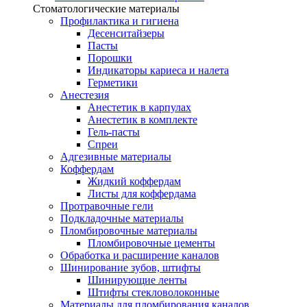
Стоматологические материалы
Профилактика и гигиена
Десенситайзеры
Пасты
Порошки
Индикаторы кариеса и налета
Герметики
Анестезия
Анестетик в карпулах
Анестетик в комплекте
Гель-пасты
Спреи
Адгезивные материалы
Коффердам
Жидкий коффердам
Листы для коффердама
Протравочные гели
Подкладочные материалы
Пломбировочные материалы
Пломбировочные цементы
Обработка и расширение каналов
Шинирование зубов, штифты
Шинирующие ленты
Штифты стекловолоконные
Материалы для пломбирования каналов