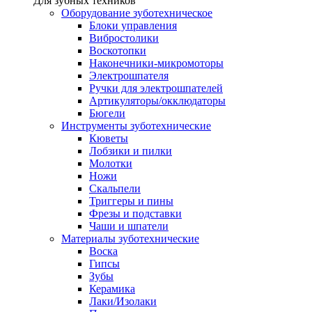
Для зубных техников
Оборудование зуботехническое
Блоки управления
Вибростолики
Воскотопки
Наконечники-микромоторы
Электрошпателя
Ручки для электрошпателей
Артикуляторы/окклюдаторы
Бюгели
Инструменты зуботехнические
Кюветы
Лобзики и пилки
Молотки
Ножи
Скальпели
Триггеры и пины
Фрезы и подставки
Чаши и шпатели
Материалы зуботехнические
Воска
Гипсы
Зубы
Керамика
Лаки/Изолаки