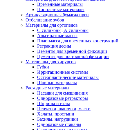
Временные материалы
Постоянные материалы
Артикуляционная бумага/спреи
Отбеливание зубов
Материалы для ортопедов
C-силиконы, А-силиконы
Альгинатные массы
Пластмасса для временных конструкций
Ретракция десны
Цементы для временной фиксации
Цементы для постоянной фиксации
Материалы для хирургов
Губки
Ирригационные системы
Остеопластические материалы
Шовные материалы
Расходные материалы
Насадки для смешивания
Одноразовые ретракторы
Шприцы и иглы
Перчатки, шапочки, маски
Халаты, простыни
Бахилы, нагрудники
Одноразовые стаканы
Слюноотсосы, пылесосы