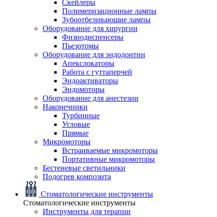
Скейлеры
Полимеризационные лампы
Зубоотбеливающие лампы
Оборудование для хирургии
Физиодиспенсеры
Пьезотомы
Оборудование для эндодонтии
Апекслокаторы
Работа с гуттаперчей
Эндоактиваторы
Эндомоторы
Оборудование для анестезии
Наконечники
Турбинные
Угловые
Прямые
Микромоторы
Встраиваемые микромоторы
Портативные микромоторы
Бестеневые светильники
Подогрев композита
Стоматологические инструменты
Стоматологические инструменты
Инструменты для терапии