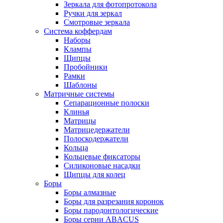
Зеркала для фотопротокола
Ручки для зеркал
Смотровые зеркала
Система коффердам
Наборы
Клампы
Щипцы
Пробойники
Рамки
Шаблоны
Матричные системы
Сепарационные полоски
Клинья
Матрицы
Матрицедержатели
Полоскодержатели
Кольца
Кольцевые фиксаторы
Силиконовые насадки
Щипцы для колец
Боры
Боры алмазные
Боры для разрезания коронок
Боры пародонтологические
Боры серии ABACUS