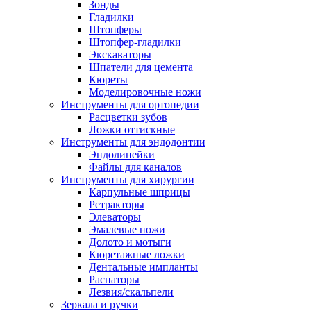
Зонды
Гладилки
Штопферы
Штопфер-гладилки
Экскаваторы
Шпатели для цемента
Кюреты
Моделировочные ножи
Инструменты для ортопедии
Расцветки зубов
Ложки оттискные
Инструменты для эндодонтии
Эндолинейки
Файлы для каналов
Инструменты для хирургии
Карпульные шприцы
Ретракторы
Элеваторы
Эмалевые ножи
Долото и мотыги
Кюретажные ложки
Дентальные импланты
Распаторы
Лезвия/скальпели
Зеркала и ручки