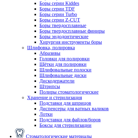
Боры серии Kiddes
Боры серии TDF
Боры серии Turbo
Боры серии Z-CUT
Боры твердосплавные
Боры твердосплавные финиры
Боры эндодонтические
Хирургия инструменты боры
Шлифовка, полировка
Абразивы
Головки для полировки
Щётки для полировки
Шлифовальные полоски
Шлифовальные диски
Дискодержатели
Штрипсы
Полиры стоматологические
Хранение и стерилизация
Подставки для шприцов
Диспенсеры для ватных валиков
Лотки
Подставки для файлов/боров
Боксы для стерилизации
Стоматологические материалы