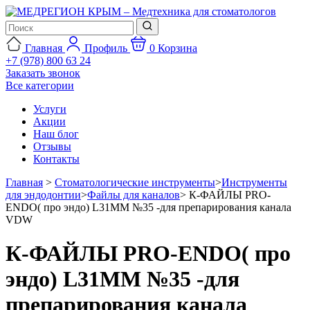
Главная
Профиль
0
Корзина
+7 (978) 800 63 24
Заказать звонок
Все категории
Услуги
Акции
Наш блог
Отзывы
Контакты
Главная
>
Стоматологические инструменты
>
Инструменты
для эндодонтии
>
Файлы для каналов
>
К-ФАЙЛЫ PRO-
ENDO( про эндо) L31ММ №35 -для препарирования канала
VDW
К-ФАЙЛЫ PRO-ENDO( про
эндо) L31ММ №35 -для
препарирования канала