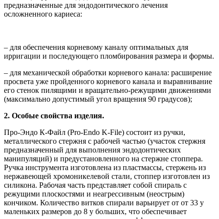
предназначенные для эндодонтического лечения
осложненного кариеса:
– для обеспечения корневому каналу оптимальных для
ирригации и последующего пломбирования размера и формы.
– для механической обработки корневого канала: расширение
просвета уже пройденного корневого канала и выравнивание
его стенок пилящими и вращательно-режущими движениями
(максимально допустимый угол вращения 90 градусов);
2. Особые свойства изделия.
Про-Эндо К-Файл (Pro-Endo K-File) состоит из ручки,
металлического стержня с рабочей частью (участок стержня
предназначенный для выполнения эндодонтических
манипуляций) и предустановленного на стержне стоппера.
Ручка инструмента изготовлена из пластмассы, стержень из
нержавеющей хромоникелевой стали, стоппер изготовлен из
силикона. Рабочая часть представляет собой спираль с
режущими плоскостями и неагрессивным (неострым)
кончиком. Количество витков спирали варьирует от от 33 у
маленьких размеров до 8 у больших, что обеспечивает