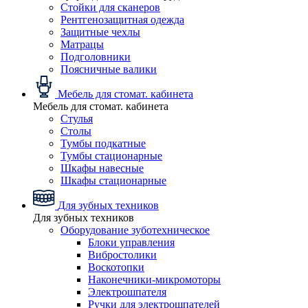
Стойки для сканеров
Рентгенозащитная одежда
Защитные чехлы
Матрацы
Подголовники
Поясничные валики
Мебель для стомат. кабинета
Мебель для стомат. кабинета
Стулья
Столы
Тумбы подкатные
Тумбы стационарные
Шкафы навесные
Шкафы стационарные
Для зубных техников
Для зубных техников
Оборудование зуботехническое
Блоки управления
Вибростолики
Воскотопки
Наконечники-микромоторы
Электрошпателя
Ручки для электрошпателей