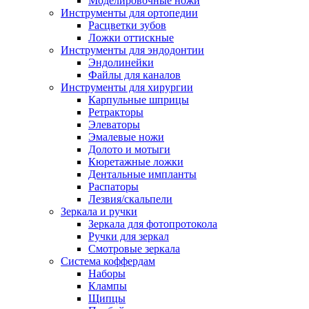
Моделировочные ножи
Инструменты для ортопедии
Расцветки зубов
Ложки оттискные
Инструменты для эндодонтии
Эндолинейки
Файлы для каналов
Инструменты для хирургии
Карпульные шприцы
Ретракторы
Элеваторы
Эмалевые ножи
Долото и мотыги
Кюретажные ложки
Дентальные импланты
Распаторы
Лезвия/скальпели
Зеркала и ручки
Зеркала для фотопротокола
Ручки для зеркал
Смотровые зеркала
Система коффердам
Наборы
Клампы
Щипцы