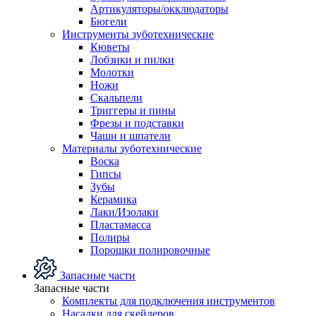
Артикуляторы/окклюдаторы
Бюгели
Инструменты зуботехнические
Кюветы
Лобзики и пилки
Молотки
Ножи
Скальпели
Триггеры и пины
Фрезы и подставки
Чаши и шпатели
Материалы зуботехнические
Воска
Гипсы
Зубы
Керамика
Лаки/Изолаки
Пластамасса
Полиры
Порошки полировочные
Запасные части
Запасные части
Комплекты для подключения инструментов
Насадки для скейлеров