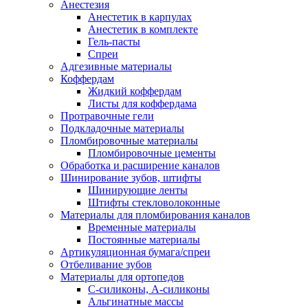
Анестезия
Анестетик в карпулах
Анестетик в комплекте
Гель-пасты
Спреи
Адгезивные материалы
Коффердам
Жидкий коффердам
Листы для коффердама
Протравочные гели
Подкладочные материалы
Пломбировочные материалы
Пломбировочные цементы
Обработка и расширение каналов
Шинирование зубов, штифты
Шинирующие ленты
Штифты стекловолоконные
Материалы для пломбирования каналов
Временные материалы
Постоянные материалы
Артикуляционная бумага/спреи
Отбеливание зубов
Материалы для ортопедов
C-силиконы, А-силиконы
Альгинатные массы