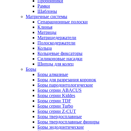
Пробойники
Рамки
Шаблоны
Матричные системы
Сепарационные полоски
Клинья
Матрицы
Матрицедержатели
Полоскодержатели
Кольца
Кольцевые фиксаторы
Силиконовые насадки
Щипцы для колец
Боры
Боры алмазные
Боры для разрезания коронок
Боры пародонтологические
Боры серии ABACUS
Боры серии Kiddes
Боры серии TDF
Боры серии Turbo
Боры серии Z-CUT
Боры твердосплавные
Боры твердосплавные финиры
Боры эндодонтические