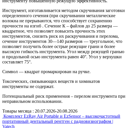
инструменту повышенную режущую эффективность.
Инструмент, изготавливается методом скручивания заготовки
определенного сечения (при скручивании металлические
волокна не прерываются, что способствует сохранению
прочности на изгиб . Сечение К – файлов до 25 размера —
квадратное, что позволяет повысить прочность этих
инструментов, снизить риск их раскручивания и перелома,
сечение инструментов 30—140 размеров — треугольное, что
позволяет получить более острые режущие грани и более
высокую гибкость инструмента. Угол между режущей гранью
и продольной осью инструмента равен 40°. Угол у верхушки
составляет 75°.
Символ — квадрат промаркирован на ручке.
Токсических, связывающих веществ и химикатов
инструменты не содержат.
Потенциальный риск применения – перелом инструмента при
неправильном использовании.
Товары месяца :
20.07.2026-20.08.2026
Комплект EzRay Air Portable и EzSensor – высокочастотный
портативный дентальный рентген с радиовизиографом |
Vatech