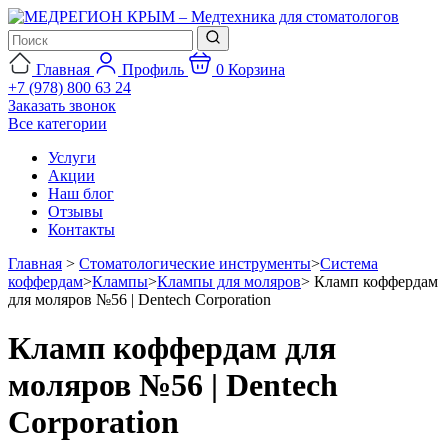
Главная
Профиль
0
Корзина
+7 (978) 800 63 24
Заказать звонок
Все категории
Услуги
Акции
Наш блог
Отзывы
Контакты
Главная
>
Стоматологические инструменты
>
Система
коффердам
>
Клампы
>
Клампы для моляров
>
Кламп коффердам
для моляров №56 | Dentech Corporation
Кламп коффердам для
моляров №56 | Dentech
Corporation