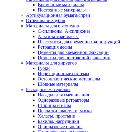
Временные материалы
Постоянные материалы
Артикуляционная бумага/спреи
Отбеливание зубов
Материалы для ортопедов
C-силиконы, А-силиконы
Альгинатные массы
Пластмасса для временных конструкций
Ретракция десны
Цементы для временной фиксации
Цементы для постоянной фиксации
Материалы для хирургов
Губки
Ирригационные системы
Остеопластические материалы
Шовные материалы
Расходные материалы
Насадки для смешивания
Одноразовые ретракторы
Шприцы и иглы
Перчатки, шапочки, маски
Халаты, простыни
Бахилы, нагрудники
Одноразовые стаканы
Слюноотсосы, пылесосы