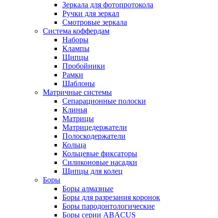
Зеркала для фотопротокола
Ручки для зеркал
Смотровые зеркала
Система коффердам
Наборы
Клампы
Щипцы
Пробойники
Рамки
Шаблоны
Матричные системы
Сепарационные полоски
Клинья
Матрицы
Матрицедержатели
Полоскодержатели
Кольца
Кольцевые фиксаторы
Силиконовые насадки
Щипцы для колец
Боры
Боры алмазные
Боры для разрезания коронок
Боры пародонтологические
Боры серии ABACUS