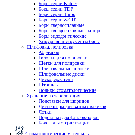
Боры серии Kiddes
Боры серии TDF
Боры серии Turbo
Боры серии Z-CUT
Боры твердосплавные
Боры твердосплавные финиры
Боры эндодонтические
Хирургия инструменты боры
Шлифовка, полировка
Абразивы
Головки для полировки
Щётки для полировки
Шлифовальные полоски
Шлифовальные диски
Дискодержатели
Штрипсы
Полиры стоматологические
Хранение и стерилизация
Подставки для шприцов
Диспенсеры для ватных валиков
Лотки
Подставки для файлов/боров
Боксы для стерилизации
Стоматологические материалы