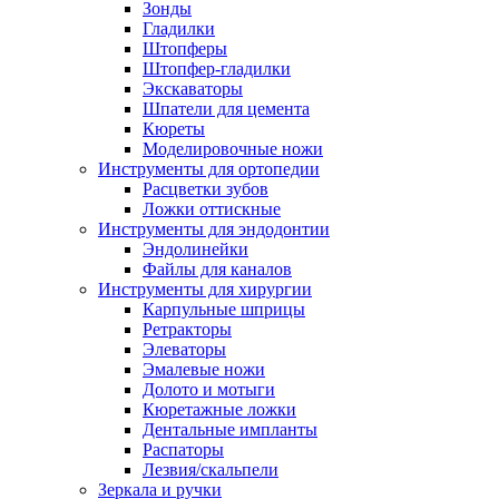
Зонды
Гладилки
Штопферы
Штопфер-гладилки
Экскаваторы
Шпатели для цемента
Кюреты
Моделировочные ножи
Инструменты для ортопедии
Расцветки зубов
Ложки оттискные
Инструменты для эндодонтии
Эндолинейки
Файлы для каналов
Инструменты для хирургии
Карпульные шприцы
Ретракторы
Элеваторы
Эмалевые ножи
Долото и мотыги
Кюретажные ложки
Дентальные импланты
Распаторы
Лезвия/скальпели
Зеркала и ручки