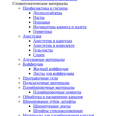
Стоматологические материалы
Профилактика и гигиена
Десенситайзеры
Пасты
Порошки
Индикаторы кариеса и налета
Герметики
Анестезия
Анестетик в карпулах
Анестетик в комплекте
Гель-пасты
Спреи
Адгезивные материалы
Коффердам
Жидкий коффердам
Листы для коффердама
Протравочные гели
Подкладочные материалы
Пломбировочные материалы
Пломбировочные цементы
Обработка и расширение каналов
Шинирование зубов, штифты
Шинирующие ленты
Штифты стекловолоконные
Материалы для пломбирования каналов