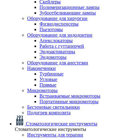
Скейлеры
Полимеризационные лампы
Зубоотбеливающие лампы
Оборудование для хирургии
Физиодиспенсеры
Пьезотомы
Оборудование для эндодонтии
Апекслокаторы
Работа с гуттаперчей
Эндоактиваторы
Эндомоторы
Оборудование для анестезии
Наконечники
Турбинные
Угловые
Прямые
Микромоторы
Встраиваемые микромоторы
Портативные микромоторы
Бестеневые светильники
Подогрев композита
Стоматологические инструменты
Стоматологические инструменты
Инструменты для терапии