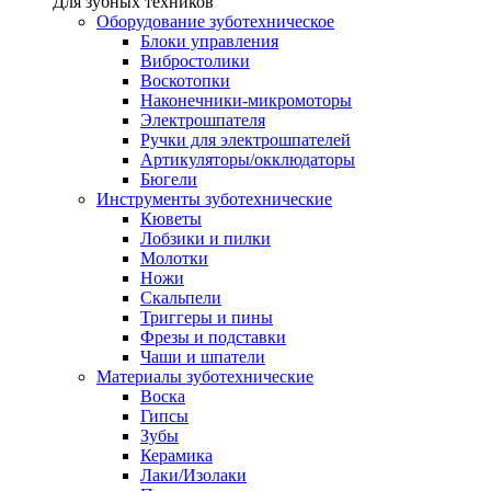
Для зубных техников
Оборудование зуботехническое
Блоки управления
Вибростолики
Воскотопки
Наконечники-микромоторы
Электрошпателя
Ручки для электрошпателей
Артикуляторы/окклюдаторы
Бюгели
Инструменты зуботехнические
Кюветы
Лобзики и пилки
Молотки
Ножи
Скальпели
Триггеры и пины
Фрезы и подставки
Чаши и шпатели
Материалы зуботехнические
Воска
Гипсы
Зубы
Керамика
Лаки/Изолаки