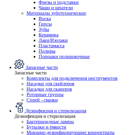
Фрезы и подставки
Чаши и шпатели
Материалы зуботехнические
Воска
Гипсы
Зубы
Керамика
Лаки/Изолаки
Пластамасса
Полиры
Порошки полировочные
Запасные части
Запасные части
Комплекты для подключения инструментов
Насадки для скейлеров
Насадки для сканеров
Роторные группы
Спрей - смазки
Дезинфекция и стерилизация
Дезинфекция и стерилизация
Бактерицидные лампы
Бутылки и ёмкости
Моющие-дезинфицирующие концентраты