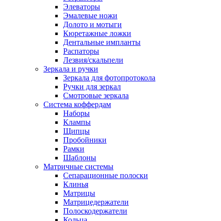
Элеваторы
Эмалевые ножи
Долото и мотыги
Кюретажные ложки
Дентальные импланты
Распаторы
Лезвия/скальпели
Зеркала и ручки
Зеркала для фотопротокола
Ручки для зеркал
Смотровые зеркала
Система коффердам
Наборы
Клампы
Щипцы
Пробойники
Рамки
Шаблоны
Матричные системы
Сепарационные полоски
Клинья
Матрицы
Матрицедержатели
Полоскодержатели
Кольца