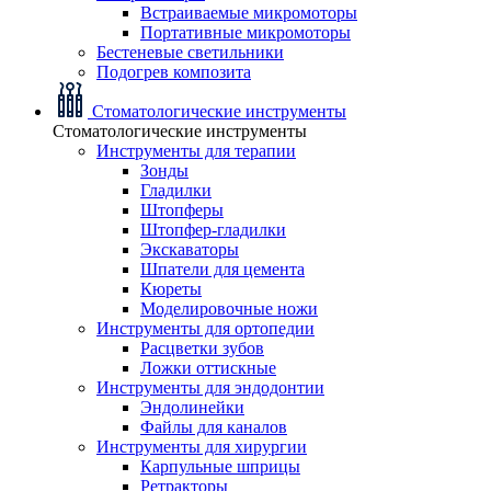
Встраиваемые микромоторы
Портативные микромоторы
Бестеневые светильники
Подогрев композита
Стоматологические инструменты
Стоматологические инструменты
Инструменты для терапии
Зонды
Гладилки
Штопферы
Штопфер-гладилки
Экскаваторы
Шпатели для цемента
Кюреты
Моделировочные ножи
Инструменты для ортопедии
Расцветки зубов
Ложки оттискные
Инструменты для эндодонтии
Эндолинейки
Файлы для каналов
Инструменты для хирургии
Карпульные шприцы
Ретракторы