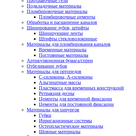
Протравочные гели
Подкладочные материалы
Пломбировочные материалы
Пломбировочные цементы
Обработка и расширение каналов
Шинирование зубов, штифты
Шинирующие ленты
Штифты стекловолоконные
Материалы для пломбирования каналов
Временные материалы
Постоянные материалы
Артикуляционная бумага/спреи
Отбеливание зубов
Материалы для ортопедов
C-силиконы, А-силиконы
Альгинатные массы
Пластмасса для временных конструкций
Ретракция десны
Цементы для временной фиксации
Цементы для постоянной фиксации
Материалы для хирургов
Губки
Ирригационные системы
Остеопластические материалы
Шовные материалы