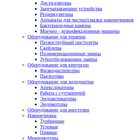
Дистилляторы
Запечатывающие устройства
Рециркуляторы
Аппараты для чистки/смазки наконечников
Бактерицидные камеры
Моечно - дезинфекционные машины
Оборудование для терапии
Пескоструйный пистолеты
Скейлеры
Полимеризационные лампы
Зубоотбеливающие лампы
Оборудование для хирургии
Физиодиспенсеры
Пьезотомы
Оборудование для эндодонтии
Апекслокаторы
Работа с гуттаперчей
Эндоактиваторы
Эндомоторы
Оборудование для анестезии
Наконечники
Турбинные
Угловые
Прямые
Микромоторы