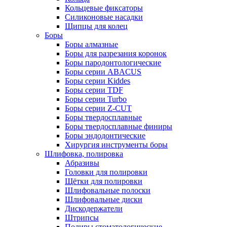
Кольцевые фиксаторы
Силиконовые насадки
Щипцы для колец
Боры
Боры алмазные
Боры для разрезания коронок
Боры пародонтологические
Боры серии ABACUS
Боры серии Kiddes
Боры серии TDF
Боры серии Turbo
Боры серии Z-CUT
Боры твердосплавные
Боры твердосплавные финиры
Боры эндодонтические
Хирургия инструменты боры
Шлифовка, полировка
Абразивы
Головки для полировки
Щётки для полировки
Шлифовальные полоски
Шлифовальные диски
Дискодержатели
Штрипсы
Полиры стоматологические