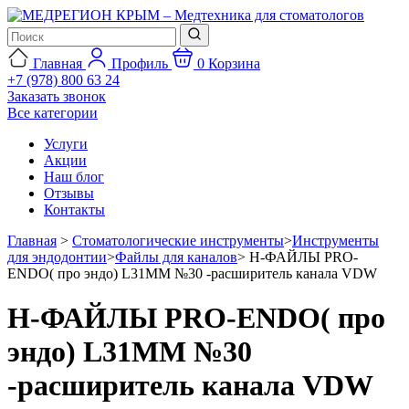
Главная
Профиль
0
Корзина
+7 (978) 800 63 24
Заказать звонок
Все категории
Услуги
Акции
Наш блог
Отзывы
Контакты
Главная
>
Стоматологические инструменты
>
Инструменты
для эндодонтии
>
Файлы для каналов
>
Н-ФАЙЛЫ PRO-
ENDO( про эндо) L31ММ №30 -расширитель канала VDW
Н-ФАЙЛЫ PRO-ENDO( про
эндо) L31ММ №30
-расширитель канала VDW