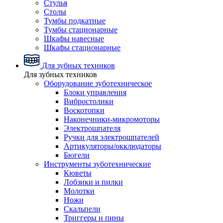
Стулья
Столы
Тумбы подкатные
Тумбы стационарные
Шкафы навесные
Шкафы стационарные
Для зубных техников
Для зубных техников
Оборудование зуботехническое
Блоки управления
Вибростолики
Воскотопки
Наконечники-микромоторы
Электрошпателя
Ручки для электрошпателей
Артикуляторы/окклюдаторы
Бюгели
Инструменты зуботехнические
Кюветы
Лобзики и пилки
Молотки
Ножи
Скальпели
Триггеры и пины