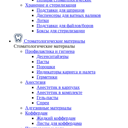
Хранение и стерилизация
Подставки для шприцов
Диспенсеры для ватных валиков
Лотки
Подставки для файлов/боров
Боксы для стерилизации
Стоматологические материалы
Стоматологические материалы
Профилактика и гигиена
Десенситайзеры
Пасты
Порошки
Индикаторы кариеса и налета
Герметики
Анестезия
Анестетик в карпулах
Анестетик в комплекте
Гель-пасты
Спреи
Адгезивные материалы
Коффердам
Жидкий коффердам
Листы для коффердама