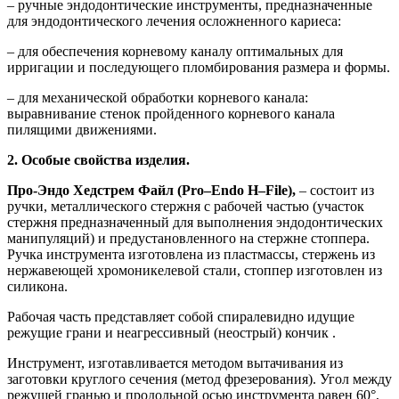
– ручные эндодонтические инструменты, предназначенные
для эндодонтического лечения осложненного кариеса:
– для обеспечения корневому каналу оптимальных для
ирригации и последующего пломбирования размера и формы.
– для механической обработки корневого канала:
выравнивание стенок пройденного корневого канала
пилящими движениями.
2. Особые свойства изделия.
Про-Эндо Хедстрем Файл (
Pro
–
Endo
H
–
File
),
– состоит из
ручки, металлического стержня с рабочей частью (участок
стержня предназначенный для выполнения эндодонтических
манипуляций) и предустановленного на стержне стоппера.
Ручка инструмента изготовлена из пластмассы, стержень из
нержавеющей хромоникелевой стали, стоппер изготовлен из
силикона.
Рабочая часть представляет собой спиралевидно идущие
режущие грани и неагрессивный (неострый) кончик .
Инструмент, изготавливается методом вытачивания из
заготовки круглого сечения (метод фрезерования). Угол между
режущей гранью и продольной осью инструмента равен 60°,