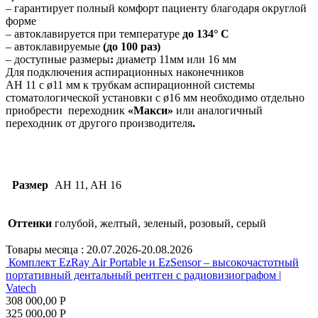
– гарантирует полный комфорт пациенту благодаря округлой
форме
– автоклавируется при температуре
до 134° С
– автоклавируемые
(до 100 раз)
– доступные размеры
:
диаметр 11мм или 16 мм
Для подключения аспирационных наконечников
АН 11 с ø11 мм к трубкам аспирационной системы
стоматологической установки с ø16 мм необходимо отдельно
приобрести переходник
«Макси»
или аналогичный
переходник от другого производителя
.
Размер
AH 11, AH 16
Оттенки
голубой, желтый, зеленый, розовый, серый
Товары месяца :
20.07.2026-20.08.2026
Комплект EzRay Air Portable и EzSensor – высокочастотный
портативный дентальный рентген с радиовизиографом |
Vatech
308 000,00 Р
325 000,00 Р