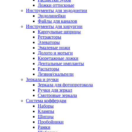
Ложки оттискные
Инструменты для эндодонтии
Эндолинейки
Файлы для каналов
Инструменты для хирургии
Карпульные шприцы
Ретракторы
Элеваторы
Эмалевые ножи
Долото и мотыги
Кюретажные ложки
Дентальные импланты
Распаторы
Лезвия/скальпели
Зеркала и ручки
Зеркала для фотопротокола
Ручки для зеркал
Смотровые зеркала
Система коффердам
Наборы
Клампы
Щипцы
Пробойники
Рамки