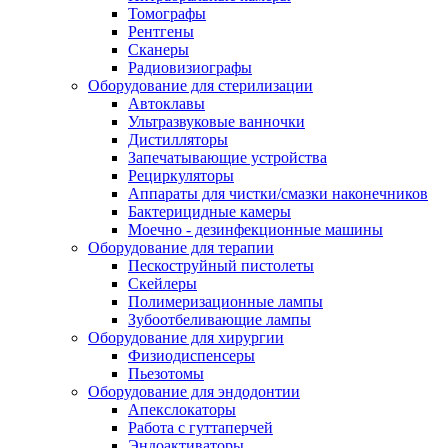
Томографы
Рентгены
Сканеры
Радиовизиографы
Оборудование для стерилизации
Автоклавы
Ультразвуковые ванночки
Дистилляторы
Запечатывающие устройства
Рециркуляторы
Аппараты для чистки/смазки наконечников
Бактерицидные камеры
Моечно - дезинфекционные машины
Оборудование для терапии
Пескоструйный пистолеты
Скейлеры
Полимеризационные лампы
Зубоотбеливающие лампы
Оборудование для хирургии
Физиодиспенсеры
Пьезотомы
Оборудование для эндодонтии
Апекслокаторы
Работа с гуттаперчей
Эндоактиваторы