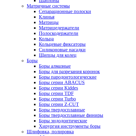
Шаблоны
Матричные системы
Сепарационные полоски
Клинья
Матрицы
Матрицедержатели
Полоскодержатели
Кольца
Кольцевые фиксаторы
Силиконовые насадки
Щипцы для колец
Боры
Боры алмазные
Боры для разрезания коронок
Боры пародонтологические
Боры серии ABACUS
Боры серии Kiddes
Боры серии TDF
Боры серии Turbo
Боры серии Z-CUT
Боры твердосплавные
Боры твердосплавные финиры
Боры эндодонтические
Хирургия инструменты боры
Шлифовка, полировка