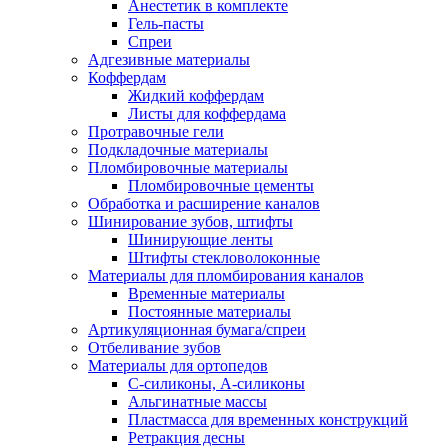
Анестетик в комплекте
Гель-пасты
Спреи
Адгезивные материалы
Коффердам
Жидкий коффердам
Листы для коффердама
Протравочные гели
Подкладочные материалы
Пломбировочные материалы
Пломбировочные цементы
Обработка и расширение каналов
Шинирование зубов, штифты
Шинирующие ленты
Штифты стекловолоконные
Материалы для пломбирования каналов
Временные материалы
Постоянные материалы
Артикуляционная бумага/спреи
Отбеливание зубов
Материалы для ортопедов
C-силиконы, А-силиконы
Альгинатные массы
Пластмасса для временных конструкций
Ретракция десны