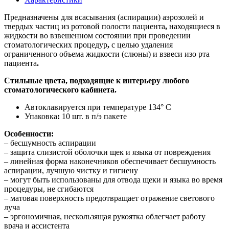
Предназначены для всасывания (аспирации) аэрозолей и
твердых частиц из ротовой полости пациента
,
находящиеся в
жидкости во взвешенном состоянии при проведении
стоматологических процедур
,
с целью удаления
ограниченного объема жидкости (слюны) и взвеси изо рта
пациента
.
Стильные цвета, подходящие к интерьеру любого
стоматологического кабинета.
Автоклавируется при температуре 134° С
Упаковка
:
10 шт. в п/э пакете
Особенности:
– бесшумность аспирации
– защита слизистой оболочки щек и языка от повреждения
– линейная форма наконечников обеспечивает бесшумность
аспирации, лучшую чистку и гигиену
– могут быть использованы для отвода щеки и языка во время
процедуры, не сгибаются
– матовая поверхность предотвращает отражение светового
луча
– эргономичная, нескользящая рукоятка облегчает работу
врача и ассистента