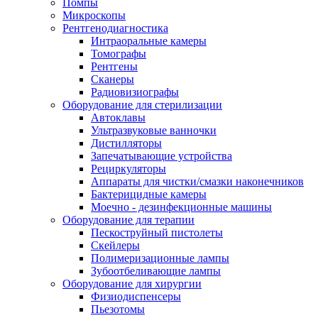
Помпы
Микроскопы
Рентгенодиагностика
Интраоральные камеры
Томографы
Рентгены
Сканеры
Радиовизиографы
Оборудование для стерилизации
Автоклавы
Ультразвуковые ванночки
Дистилляторы
Запечатывающие устройства
Рециркуляторы
Аппараты для чистки/смазки наконечников
Бактерицидные камеры
Моечно - дезинфекционные машины
Оборудование для терапии
Пескоструйный пистолеты
Скейлеры
Полимеризационные лампы
Зубоотбеливающие лампы
Оборудование для хирургии
Физиодиспенсеры
Пьезотомы