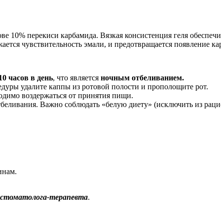
ове 10% перекиси карбамида. Вязкая консистенция геля обеспеч
жается чувствительность эмали, и предотвращается появление ка
10 часов в день
, что является
ночным отбеливанием.
дуры удалите каппы из ротовой полости и прополощите рот.
одимо воздержаться от принятия пищи.
тбеливания. Важно соблюдать «белую диету» (исключить из рацио
инам.
у стоматолога-терапевта
.