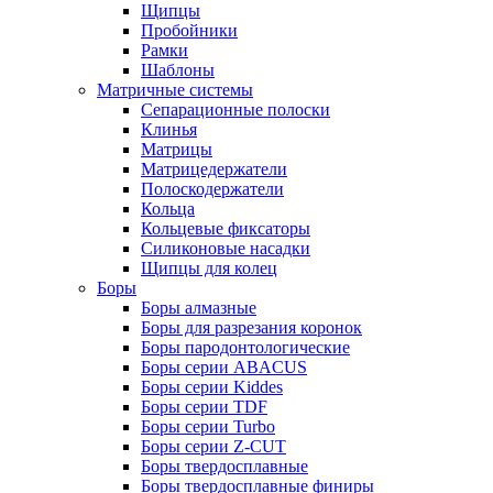
Щипцы
Пробойники
Рамки
Шаблоны
Матричные системы
Сепарационные полоски
Клинья
Матрицы
Матрицедержатели
Полоскодержатели
Кольца
Кольцевые фиксаторы
Силиконовые насадки
Щипцы для колец
Боры
Боры алмазные
Боры для разрезания коронок
Боры пародонтологические
Боры серии ABACUS
Боры серии Kiddes
Боры серии TDF
Боры серии Turbo
Боры серии Z-CUT
Боры твердосплавные
Боры твердосплавные финиры