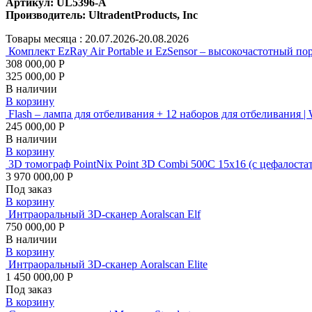
Артикул:
UL5396-A
Производитель:
UltradentProducts, Inc
Товары месяца :
20.07.2026-20.08.2026
Комплект EzRay Air Portable и EzSensor – высокочастотный по
308 000,00 Р
325 000,00 Р
В наличии
В корзину
Flash – лампа для отбеливания + 12 наборов для отбеливания |
245 000,00 Р
В наличии
В корзину
3D томограф PointNix Point 3D Combi 500C 15х16 (с цеф
3 970 000,00 Р
Под заказ
В корзину
Интраоральный 3D-сканер Aoralscan Elf
750 000,00 Р
В наличии
В корзину
Интраоральный 3D-сканер Aoralscan Elite
1 450 000,00 Р
Под заказ
В корзину