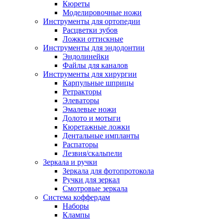
Кюреты
Моделировочные ножи
Инструменты для ортопедии
Расцветки зубов
Ложки оттискные
Инструменты для эндодонтии
Эндолинейки
Файлы для каналов
Инструменты для хирургии
Карпульные шприцы
Ретракторы
Элеваторы
Эмалевые ножи
Долото и мотыги
Кюретажные ложки
Дентальные импланты
Распаторы
Лезвия/скальпели
Зеркала и ручки
Зеркала для фотопротокола
Ручки для зеркал
Смотровые зеркала
Система коффердам
Наборы
Клампы