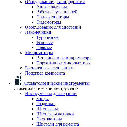
Оборудование для эндодонтии
Апекслокаторы
Работа с гуттаперчей
Эндоактиваторы
Эндомоторы
Оборудование для анестезии
Наконечники
Турбинные
Угловые
Прямые
Микромоторы
Встраиваемые микромоторы
Портативные микромоторы
Бестеневые светильники
Подогрев композита
Стоматологические инструменты
Стоматологические инструменты
Инструменты для терапии
Зонды
Гладилки
Штопферы
Штопфер-гладилки
Экскаваторы
Шпатели для цемента