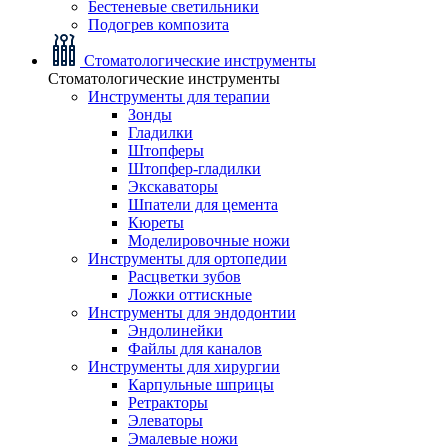
Бестеневые светильники
Подогрев композита
Стоматологические инструменты
Стоматологические инструменты
Инструменты для терапии
Зонды
Гладилки
Штопферы
Штопфер-гладилки
Экскаваторы
Шпатели для цемента
Кюреты
Моделировочные ножи
Инструменты для ортопедии
Расцветки зубов
Ложки оттискные
Инструменты для эндодонтии
Эндолинейки
Файлы для каналов
Инструменты для хирургии
Карпульные шприцы
Ретракторы
Элеваторы
Эмалевые ножи