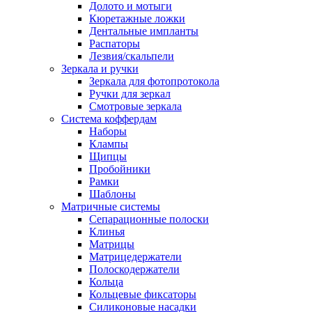
Долото и мотыги
Кюретажные ложки
Дентальные импланты
Распаторы
Лезвия/скальпели
Зеркала и ручки
Зеркала для фотопротокола
Ручки для зеркал
Смотровые зеркала
Система коффердам
Наборы
Клампы
Щипцы
Пробойники
Рамки
Шаблоны
Матричные системы
Сепарационные полоски
Клинья
Матрицы
Матрицедержатели
Полоскодержатели
Кольца
Кольцевые фиксаторы
Силиконовые насадки