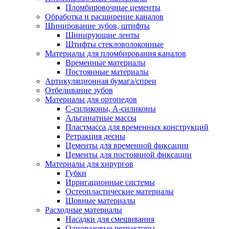
Пломбировочные цементы
Обработка и расширение каналов
Шинирование зубов, штифты
Шинирующие ленты
Штифты стекловолоконные
Материалы для пломбирования каналов
Временные материалы
Постоянные материалы
Артикуляционная бумага/спреи
Отбеливание зубов
Материалы для ортопедов
C-силиконы, А-силиконы
Альгинатные массы
Пластмасса для временных конструкций
Ретракция десны
Цементы для временной фиксации
Цементы для постоянной фиксации
Материалы для хирургов
Губки
Ирригационные системы
Остеопластические материалы
Шовные материалы
Расходные материалы
Насадки для смешивания
Одноразовые ретракторы