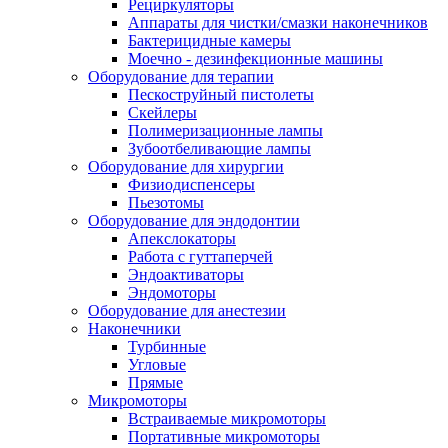
Рециркуляторы
Аппараты для чистки/смазки наконечников
Бактерицидные камеры
Моечно - дезинфекционные машины
Оборудование для терапии
Пескоструйный пистолеты
Скейлеры
Полимеризационные лампы
Зубоотбеливающие лампы
Оборудование для хирургии
Физиодиспенсеры
Пьезотомы
Оборудование для эндодонтии
Апекслокаторы
Работа с гуттаперчей
Эндоактиваторы
Эндомоторы
Оборудование для анестезии
Наконечники
Турбинные
Угловые
Прямые
Микромоторы
Встраиваемые микромоторы
Портативные микромоторы