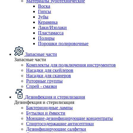
Материалы зуботехнические
Воска
Гипсы
Зубы
Керамика
Лаки/Изолаки
Пластамасса
Полиры
Порошки полировочные
Запасные части
Запасные части
Комплекты для подключения инструментов
Насадки для скейлеров
Насадки для сканеров
Роторные группы
Спрей - смазки
Дезинфекция и стерилизация
Дезинфекция и стерилизация
Бактерицидные лампы
Бутылки и ёмкости
Моющие-дезинфицирующие концентраты
Спиртосодержащие антисептики
Дезинфицирующие салфетки