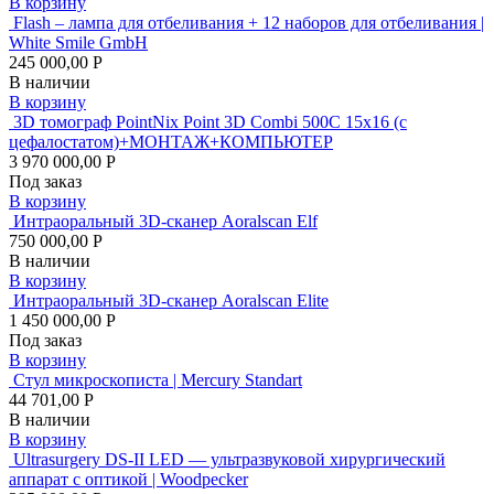
В корзину
Flash – лампа для отбеливания + 12 наборов для отбеливания |
White Smile GmbH
245 000,00 Р
В наличии
В корзину
3D томограф PointNix Point 3D Combi 500C 15х16 (с
цефалостатом)+МОНТАЖ+КОМПЬЮТЕР
3 970 000,00 Р
Под заказ
В корзину
Интраоральный 3D-сканер Aoralscan Elf
750 000,00 Р
В наличии
В корзину
Интраоральный 3D-сканер Aoralscan Elite
1 450 000,00 Р
Под заказ
В корзину
Стул микроскописта | Mercury Standart
44 701,00 Р
В наличии
В корзину
Ultrasurgery DS-II LED — ультразвуковой хирургический
аппарат с оптикой | Woodpecker