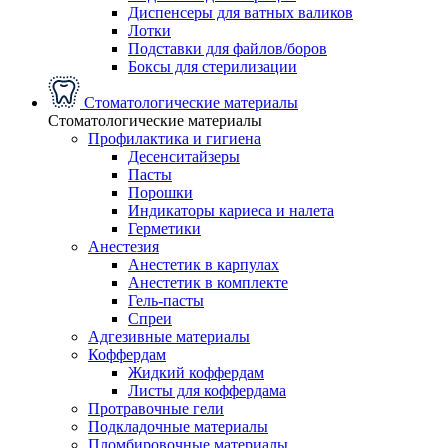
Диспенсеры для ватных валиков
Лотки
Подставки для файлов/боров
Боксы для стерилизации
Стоматологические материалы
Стоматологические материалы
Профилактика и гигиена
Десенситайзеры
Пасты
Порошки
Индикаторы кариеса и налета
Герметики
Анестезия
Анестетик в карпулах
Анестетик в комплекте
Гель-пасты
Спреи
Адгезивные материалы
Коффердам
Жидкий коффердам
Листы для коффердама
Протравочные гели
Подкладочные материалы
Пломбировочные материалы