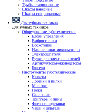
Тумбы подкатные
Тумбы стационарные
Шкафы навесные
Шкафы стационарные
Для зубных техников
Для зубных техников
Оборудование зуботехническое
Блоки управления
Вибростолики
Воскотопки
Наконечники-микромоторы
Электрошпателя
Ручки для электрошпателей
Артикуляторы/окклюдаторы
Бюгели
Инструменты зуботехнические
Кюветы
Лобзики и пилки
Молотки
Ножи
Скальпели
Триггеры и пины
Фрезы и подставки
Чаши и шпатели