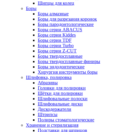
Щипцы для колец
Боры
Боры алмазные
Боры для разрезания коронок
Боры пародонтологические
Боры серии ABACUS
Боры серии Kiddes
Боры серии TDF
Боры серии Turbo
Боры серии Z-CUT
Боры твердосплавные
Боры твердосплавные финиры
Боры эндодонтические
Хирургия инструменты боры
Шлифовка, полировка
Абразивы
Головки для полировки
Щётки для полировки
Шлифовальные полоски
Шлифовальные диски
Дискодержатели
Штрипсы
Полиры стоматологические
Хранение и стерилизация
Подставки для шприцов