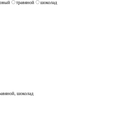
зовый
травяной
шоколад
равяной, шоколад