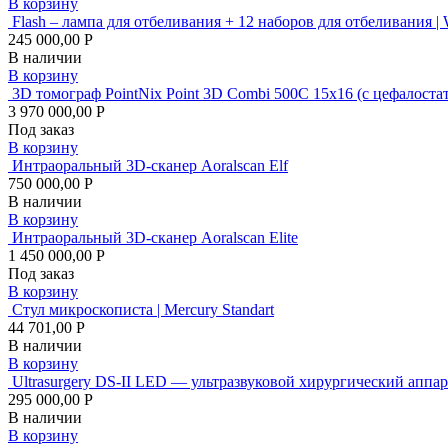
В корзину
Flash – лампа для отбеливания + 12 наборов для отбеливания |
245 000,00 Р
В наличии
В корзину
3D томограф PointNix Point 3D Combi 500C 15х16 (с цеф
3 970 000,00 Р
Под заказ
В корзину
Интраоральный 3D-сканер Aoralscan Elf
750 000,00 Р
В наличии
В корзину
Интраоральный 3D-сканер Aoralscan Elite
1 450 000,00 Р
Под заказ
В корзину
Стул микроскописта | Mercury Standart
44 701,00 Р
В наличии
В корзину
Ultrasurgery DS-II LED — ультразвуковой хирургический аппар
295 000,00 Р
В наличии
В корзину