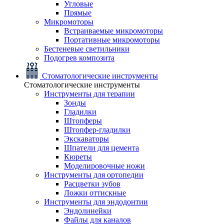
Угловые
Прямые
Микромоторы
Встраиваемые микромоторы
Портативные микромоторы
Бестеневые светильники
Подогрев композита
Стоматологические инструменты
Стоматологические инструменты
Инструменты для терапии
Зонды
Гладилки
Штопферы
Штопфер-гладилки
Экскаваторы
Шпатели для цемента
Кюреты
Моделировочные ножи
Инструменты для ортопедии
Расцветки зубов
Ложки оттискные
Инструменты для эндодонтии
Эндолинейки
Файлы для каналов