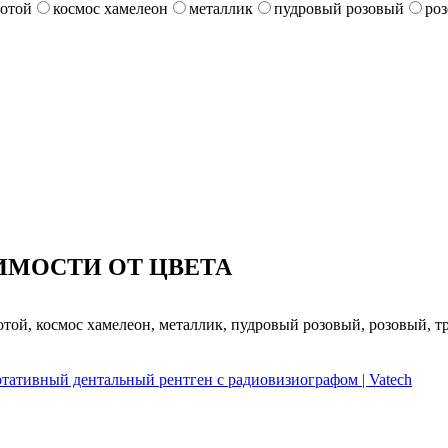
лотой
космос хамелеон
металлик
пудровый розовый
ро
ИМОСТИ ОТ ЦВЕТА
лотой, космос хамелеон, металлик, пудровый розовый, розовый, т
ртативный дентальный рентген с радиовизиографом | Vatech