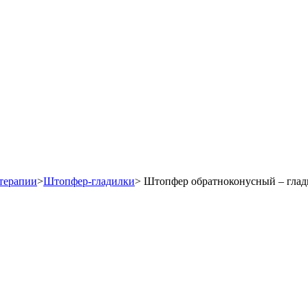
терапии
>
Штопфер-гладилки
>
Штопфер обратноконусный – гладил