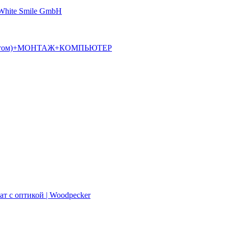
 White Smile GmbH
алостатом)+МОНТАЖ+КОМПЬЮТЕР
ат с оптикой | Woodpecker