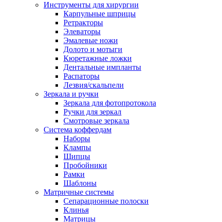
Инструменты для хирургии
Карпульные шприцы
Ретракторы
Элеваторы
Эмалевые ножи
Долото и мотыги
Кюретажные ложки
Дентальные импланты
Распаторы
Лезвия/скальпели
Зеркала и ручки
Зеркала для фотопротокола
Ручки для зеркал
Смотровые зеркала
Система коффердам
Наборы
Клампы
Щипцы
Пробойники
Рамки
Шаблоны
Матричные системы
Сепарационные полоски
Клинья
Матрицы