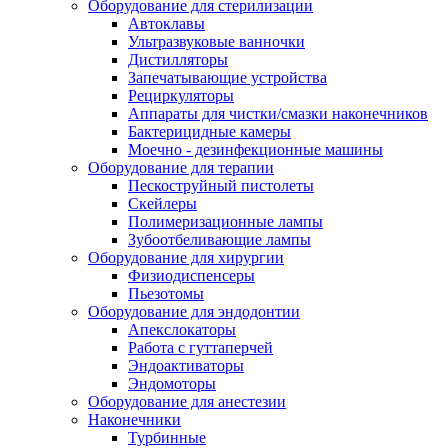
Оборудование для стерилизации
Автоклавы
Ультразвуковые ванночки
Дистилляторы
Запечатывающие устройства
Рециркуляторы
Аппараты для чистки/смазки наконечников
Бактерицидные камеры
Моечно - дезинфекционные машины
Оборудование для терапии
Пескоструйный пистолеты
Скейлеры
Полимеризационные лампы
Зубоотбеливающие лампы
Оборудование для хирургии
Физиодиспенсеры
Пьезотомы
Оборудование для эндодонтии
Апекслокаторы
Работа с гуттаперчей
Эндоактиваторы
Эндомоторы
Оборудование для анестезии
Наконечники
Турбинные