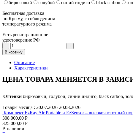
бирюзовый
голубой
синий индиго
black carbon
зо
Бесплатная доставка
по Крыму, с соблюдением
температурного режима
Есть регистрационное
удостоверение РФ
–
+
В корзину
Описание
Характеристики
ЦЕНА ТОВАРА МЕНЯЕТСЯ В ЗАВИС
Оттенки
бирюзовый, голубой, синий индиго, black carbon, зо
Товары месяца :
20.07.2026-20.08.2026
Комплект EzRay Air Portable и EzSensor – высокочастотный по
308 000,00 Р
325 000,00 Р
В наличии