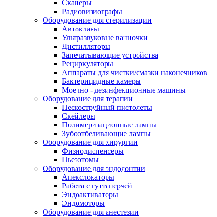
Сканеры
Радиовизиографы
Оборудование для стерилизации
Автоклавы
Ультразвуковые ванночки
Дистилляторы
Запечатывающие устройства
Рециркуляторы
Аппараты для чистки/смазки наконечников
Бактерицидные камеры
Моечно - дезинфекционные машины
Оборудование для терапии
Пескоструйный пистолеты
Скейлеры
Полимеризационные лампы
Зубоотбеливающие лампы
Оборудование для хирургии
Физиодиспенсеры
Пьезотомы
Оборудование для эндодонтии
Апекслокаторы
Работа с гуттаперчей
Эндоактиваторы
Эндомоторы
Оборудование для анестезии