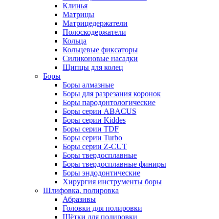
Клинья
Матрицы
Матрицедержатели
Полоскодержатели
Кольца
Кольцевые фиксаторы
Силиконовые насадки
Щипцы для колец
Боры
Боры алмазные
Боры для разрезания коронок
Боры пародонтологические
Боры серии ABACUS
Боры серии Kiddes
Боры серии TDF
Боры серии Turbo
Боры серии Z-CUT
Боры твердосплавные
Боры твердосплавные финиры
Боры эндодонтические
Хирургия инструменты боры
Шлифовка, полировка
Абразивы
Головки для полировки
Щётки для полировки