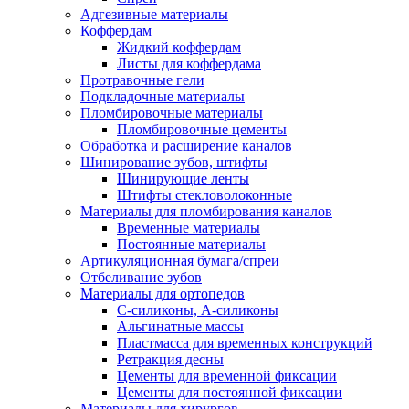
Адгезивные материалы
Коффердам
Жидкий коффердам
Листы для коффердама
Протравочные гели
Подкладочные материалы
Пломбировочные материалы
Пломбировочные цементы
Обработка и расширение каналов
Шинирование зубов, штифты
Шинирующие ленты
Штифты стекловолоконные
Материалы для пломбирования каналов
Временные материалы
Постоянные материалы
Артикуляционная бумага/спреи
Отбеливание зубов
Материалы для ортопедов
C-силиконы, А-силиконы
Альгинатные массы
Пластмасса для временных конструкций
Ретракция десны
Цементы для временной фиксации
Цементы для постоянной фиксации
Материалы для хирургов