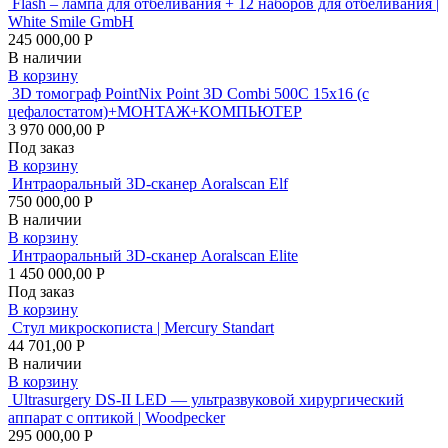
Flash – лампа для отбеливания + 12 наборов для отбеливания |
White Smile GmbH
245 000,00 Р
В наличии
В корзину
3D томограф PointNix Point 3D Combi 500C 15х16 (с
цефалостатом)+МОНТАЖ+КОМПЬЮТЕР
3 970 000,00 Р
Под заказ
В корзину
Интраоральный 3D-сканер Aoralscan Elf
750 000,00 Р
В наличии
В корзину
Интраоральный 3D-сканер Aoralscan Elite
1 450 000,00 Р
Под заказ
В корзину
Стул микроскописта | Mercury Standart
44 701,00 Р
В наличии
В корзину
Ultrasurgery DS-II LED — ультразвуковой хирургический
аппарат с оптикой | Woodpecker
295 000,00 Р