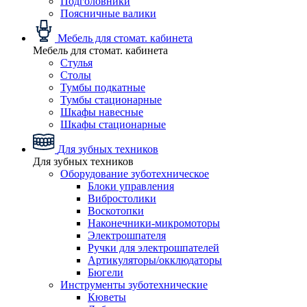
Подголовники
Поясничные валики
Мебель для стомат. кабинета
Мебель для стомат. кабинета
Стулья
Столы
Тумбы подкатные
Тумбы стационарные
Шкафы навесные
Шкафы стационарные
Для зубных техников
Для зубных техников
Оборудование зуботехническое
Блоки управления
Вибростолики
Воскотопки
Наконечники-микромоторы
Электрошпателя
Ручки для электрошпателей
Артикуляторы/окклюдаторы
Бюгели
Инструменты зуботехнические
Кюветы