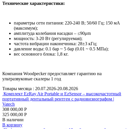
Технические характеристики:
параметры сети питания: 220-240 В; 50/60 Гц; 150 мА
(максимум);
амплитуда колебания насадки – ≤90μm
мощность: 3-20 Вт (регулируемая);
частота вибрации наконечника: 28±3 кГц;
давление воды: 0.1 бар ~ 5 бар (0.01 ~ 0.5 МПа);
вес основного блока: 1,8 кг.
Компания Woodpecker предоставляет гарантию на
ультразвуковые скалеры 1 год
Товары месяца :
20.07.2026-20.08.2026
Комплект EzRay Air Portable и EzSensor – высокочастотный
портативный дентальный рентген с радиовизиографом |
Vatech
308 000,00 Р
325 000,00 Р
В наличии
В корзину