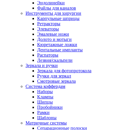
Эндолинейки
Файлы для каналов
Инструменты для хирургии
Карпульные шприцы
Ретракторы
Элеваторы
Эмалевые ножи
Долото и мотыги
Кюретажные ложки
Дентальные импланты
Распаторы
Лезвия/скальпели
Зеркала и ручки
Зеркала для фотопротокола
Ручки для зеркал
Смотровые зеркала
Система коффердам
Наборы
Клампы
Щипцы
Пробойники
Рамки
Шаблоны
Матричные системы
Сепарационные полоски