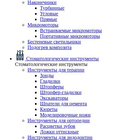
Наконечники
Турбинные
Угловые
Прямые
Микромоторы
Встраиваемые микромоторы
Портативные микромоторы
Бестеневые светильники
Подогрев композита
Стоматологические инструменты
Стоматологические инструменты
Инструменты для терапии
Зонды
Гладилки
Штопферы
Штопфер-гладилки
Экскаваторы
Шпатели для цемента
Кюреты
Моделировочные ножи
Инструменты для ортопедии
Расцветки зубов
Ложки оттискные
Инструменты для эндодонтии