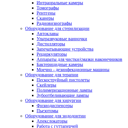
Интраоральные камеры
Томографы
Рентгены
Сканеры
Радиовизиографы
Оборудование для стерилизации
Автоклавы
Ультразвуковые ванночки
Дистилляторы
Запечатывающие устройства
Рециркуляторы
Аппараты для чистки/смазки наконечников
Бактерицидные камеры
Моечно - дезинфекционные машины
Оборудование для терапии
Пескоструйный пистолеты
Скейлеры
Полимеризационные лампы
Зубоотбеливающие лампы
Оборудование для хирургии
Физиодиспенсеры
Пьезотомы
Оборудование для эндодонтии
Апекслокаторы
Работа с гуттаперчей