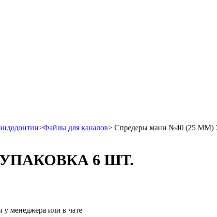
эндодонтии
>
Файлы для каналов
>
Спредеры мани №40 (25 ММ
) УПАКОВКА 6 ШТ.
 у менеджера или в чате