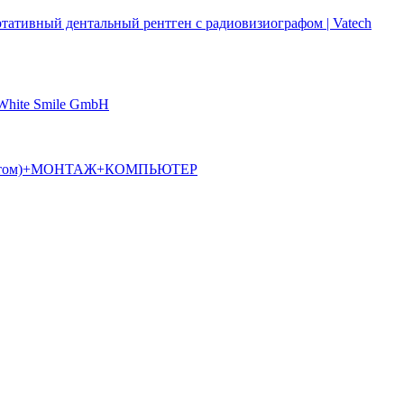
ртативный дентальный рентген с радиовизиографом | Vatech
 White Smile GmbH
алостатом)+МОНТАЖ+КОМПЬЮТЕР