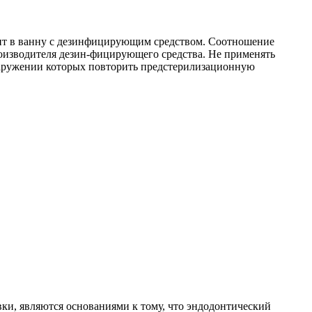
ент в ванну с дезинфицирующим средством. Соотношение
оизводителя дезин-фицирующего средства. Не применять
наружении которых повторить предстерилизационную
вки, являются основаниями к тому, что эндодонтический