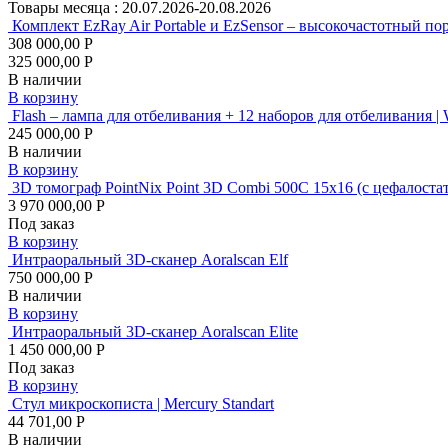
Товары месяца :
20.07.2026-20.08.2026
Комплект EzRay Air Portable и EzSensor – высокочастотный по
308 000,00 Р
325 000,00 Р
В наличии
В корзину
Flash – лампа для отбеливания + 12 наборов для отбеливания |
245 000,00 Р
В наличии
В корзину
3D томограф PointNix Point 3D Combi 500C 15х16 (с цеф
3 970 000,00 Р
Под заказ
В корзину
Интраоральный 3D-сканер Aoralscan Elf
750 000,00 Р
В наличии
В корзину
Интраоральный 3D-сканер Aoralscan Elite
1 450 000,00 Р
Под заказ
В корзину
Стул микроскописта | Mercury Standart
44 701,00 Р
В наличии