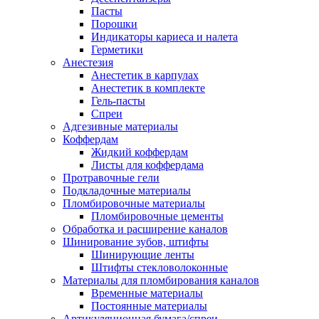
Пасты
Порошки
Индикаторы кариеса и налета
Герметики
Анестезия
Анестетик в карпулах
Анестетик в комплекте
Гель-пасты
Спреи
Адгезивные материалы
Коффердам
Жидкий коффердам
Листы для коффердама
Протравочные гели
Подкладочные материалы
Пломбировочные материалы
Пломбировочные цементы
Обработка и расширение каналов
Шинирование зубов, штифты
Шинирующие ленты
Штифты стекловолоконные
Материалы для пломбирования каналов
Временные материалы
Постоянные материалы
Артикуляционная бумага/спреи