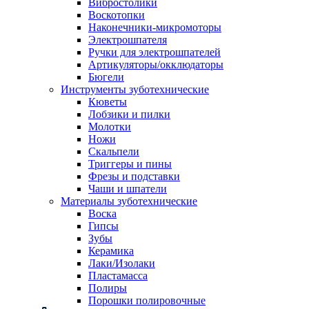
Вибростолики
Воскотопки
Наконечники-микромоторы
Электрошпателя
Ручки для электрошпателей
Артикуляторы/окклюдаторы
Бюгели
Инструменты зуботехнические
Кюветы
Лобзики и пилки
Молотки
Ножи
Скальпели
Триггеры и пины
Фрезы и подставки
Чаши и шпатели
Материалы зуботехнические
Воска
Гипсы
Зубы
Керамика
Лаки/Изолаки
Пластамасса
Полиры
Порошки полировочные