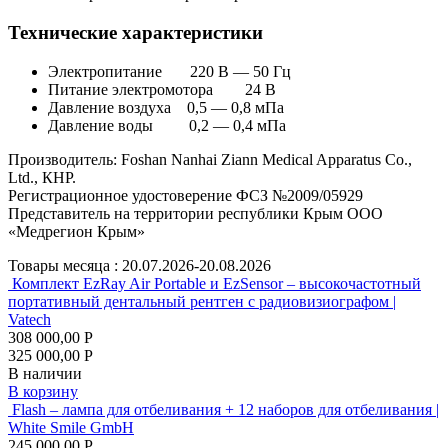
Технические характеристики
Электропитание 220 В — 50 Гц
Питание электромотора 24 В
Давление воздуха 0,5 — 0,8 мПа
Давление воды 0,2 — 0,4 мПа
Производитель: Foshan Nanhai Ziann Medical Apparatus Co.,
Ltd., КНР.
Регистрационное удостоверение ФСЗ №2009/05929
Представитель на территории республики Крым ООО
«Медрегион Крым»
Товары месяца :
20.07.2026-20.08.2026
Комплект EzRay Air Portable и EzSensor – высокочастотный
портативный дентальный рентген с радиовизиографом |
Vatech
308 000,00 Р
325 000,00 Р
В наличии
В корзину
Flash – лампа для отбеливания + 12 наборов для отбеливания |
White Smile GmbH
245 000,00 Р