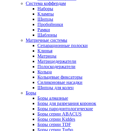
Система коффердам
Наборы
Клампы
Щипцы
Пробойники
Рамки
Шаблоны
Матричные системы
Сепарационные полоски
Клинья
Матрицы
Матрицедержатели
Полоскодержатели
Кольца
Кольцевые фиксаторы
Силиконовые насадки
Щипцы для колец
Боры
Боры алмазные
Боры для разрезания коронок
Боры пародонтологические
Боры серии ABACUS
Боры серии Kiddes
Боры серии TDF
Боры серии Turbo