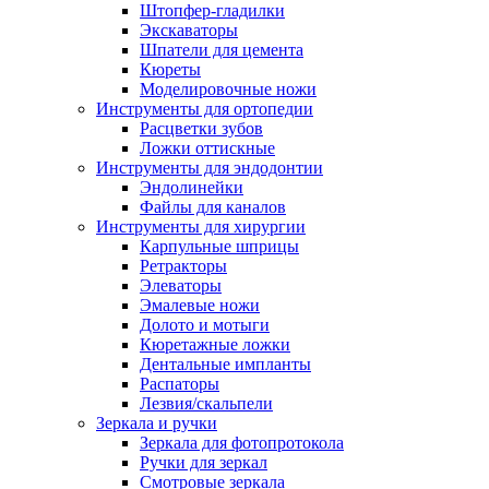
Штопфер-гладилки
Экскаваторы
Шпатели для цемента
Кюреты
Моделировочные ножи
Инструменты для ортопедии
Расцветки зубов
Ложки оттискные
Инструменты для эндодонтии
Эндолинейки
Файлы для каналов
Инструменты для хирургии
Карпульные шприцы
Ретракторы
Элеваторы
Эмалевые ножи
Долото и мотыги
Кюретажные ложки
Дентальные импланты
Распаторы
Лезвия/скальпели
Зеркала и ручки
Зеркала для фотопротокола
Ручки для зеркал
Смотровые зеркала