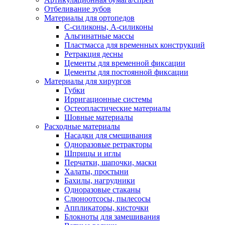
Отбеливание зубов
Материалы для ортопедов
C-силиконы, А-силиконы
Альгинатные массы
Пластмасса для временных конструкций
Ретракция десны
Цементы для временной фиксации
Цементы для постоянной фиксации
Материалы для хирургов
Губки
Ирригационные системы
Остеопластические материалы
Шовные материалы
Расходные материалы
Насадки для смешивания
Одноразовые ретракторы
Шприцы и иглы
Перчатки, шапочки, маски
Халаты, простыни
Бахилы, нагрудники
Одноразовые стаканы
Слюноотсосы, пылесосы
Аппликаторы, кисточки
Блокноты для замешивания