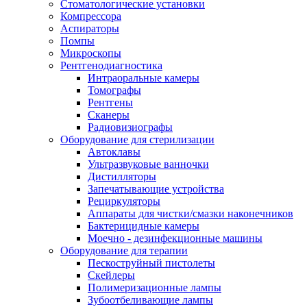
Стоматологические установки
Компрессора
Аспираторы
Помпы
Микроскопы
Рентгенодиагностика
Интраоральные камеры
Томографы
Рентгены
Сканеры
Радиовизиографы
Оборудование для стерилизации
Автоклавы
Ультразвуковые ванночки
Дистилляторы
Запечатывающие устройства
Рециркуляторы
Аппараты для чистки/смазки наконечников
Бактерицидные камеры
Моечно - дезинфекционные машины
Оборудование для терапии
Пескоструйный пистолеты
Скейлеры
Полимеризационные лампы
Зубоотбеливающие лампы