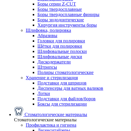
Боры серии Z-CUT
Боры твердосплавные
Боры твердосплавные финиры
Боры эндодонтические
Хирургия инструменты боры
Шлифовка, полировка
Абразивы
Головки для полировки
Щётки для полировки
Шлифовальные полоски
Шлифовальные диски
Дискодержатели
Штрипсы
Полиры стоматологические
Хранение и стерилизация
Подставки для шприцов
Диспенсеры для ватных валиков
Лотки
Подставки для файлов/боров
Боксы для стерилизации
Стоматологические материалы
Стоматологические материалы
Профилактика и гигиена
Десенситайзеры