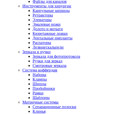
Файлы для каналов
Инструменты для хирургии
Карпульные шприцы
Ретракторы
Элеваторы
Эмалевые ножи
Долото и мотыги
Кюретажные ложки
Дентальные импланты
Распаторы
Лезвия/скальпели
Зеркала и ручки
Зеркала для фотопротокола
Ручки для зеркал
Смотровые зеркала
Система коффердам
Наборы
Клампы
Щипцы
Пробойники
Рамки
Шаблоны
Матричные системы
Сепарационные полоски
Клинья