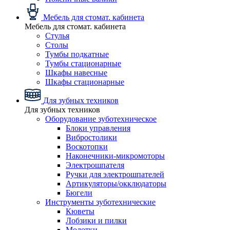
Мебель для стомат. кабинета
Мебель для стомат. кабинета
Стулья
Столы
Тумбы подкатные
Тумбы стационарные
Шкафы навесные
Шкафы стационарные
Для зубных техников
Для зубных техников
Оборудование зуботехническое
Блоки управления
Вибростолики
Воскотопки
Наконечники-микромоторы
Электрошпателя
Ручки для электрошпателей
Артикуляторы/окклюдаторы
Бюгели
Инструменты зуботехнические
Кюветы
Лобзики и пилки
Молотки