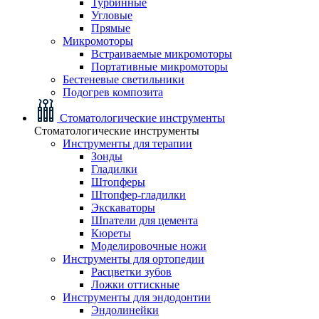
Турбинные
Угловые
Прямые
Микромоторы
Встраиваемые микромоторы
Портативные микромоторы
Бестеневые светильники
Подогрев композита
Стоматологические инструменты
Стоматологические инструменты
Инструменты для терапии
Зонды
Гладилки
Штопферы
Штопфер-гладилки
Экскаваторы
Шпатели для цемента
Кюреты
Моделировочные ножи
Инструменты для ортопедии
Расцветки зубов
Ложки оттискные
Инструменты для эндодонтии
Эндолинейки