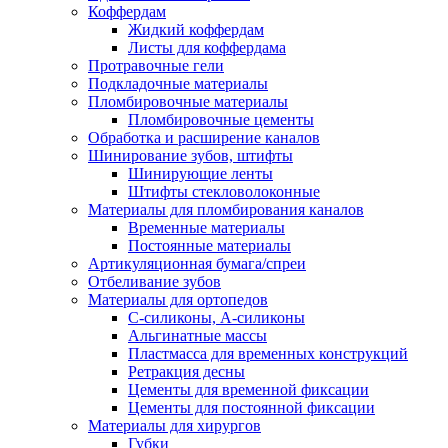
Коффердам
Жидкий коффердам
Листы для коффердама
Протравочные гели
Подкладочные материалы
Пломбировочные материалы
Пломбировочные цементы
Обработка и расширение каналов
Шинирование зубов, штифты
Шинирующие ленты
Штифты стекловолоконные
Материалы для пломбирования каналов
Временные материалы
Постоянные материалы
Артикуляционная бумага/спреи
Отбеливание зубов
Материалы для ортопедов
C-силиконы, А-силиконы
Альгинатные массы
Пластмасса для временных конструкций
Ретракция десны
Цементы для временной фиксации
Цементы для постоянной фиксации
Материалы для хирургов
Губки