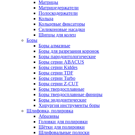
Матрицы
Матрицедержатели
Полоскодержатели
Кольца
Кольцевые фиксаторы
Силиконовые насадки
Щипцы для колец
Боры
Боры алмазные
Боры для разрезания коронок
Боры пародонтологические
Боры серии ABACUS
Боры серии Kiddes
Боры серии TDF
Боры серии Turbo
Боры серии Z-CUT
Боры твердосплавные
Боры твердосплавные финиры
Боры эндодонтические
Хирургия инструменты боры
Шлифовка, полировка
Абразивы
Головки для полировки
Щётки для полировки
Шлифовальные полоски