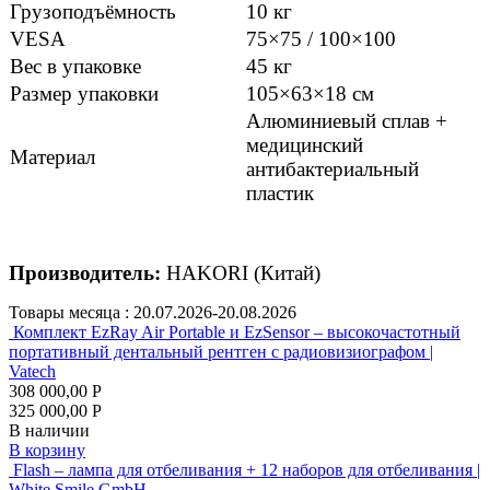
Грузоподъёмность
10 кг
VESA
75×75 / 100×100
Вес в упаковке
45 кг
Размер упаковки
105×63×18 см
Алюминиевый сплав +
медицинский
Материал
антибактериальный
пластик
Производитель:
HAKORI (Китай)
Товары месяца :
20.07.2026-20.08.2026
Комплект EzRay Air Portable и EzSensor – высокочастотный
портативный дентальный рентген с радиовизиографом |
Vatech
308 000,00 Р
325 000,00 Р
В наличии
В корзину
Flash – лампа для отбеливания + 12 наборов для отбеливания |
White Smile GmbH