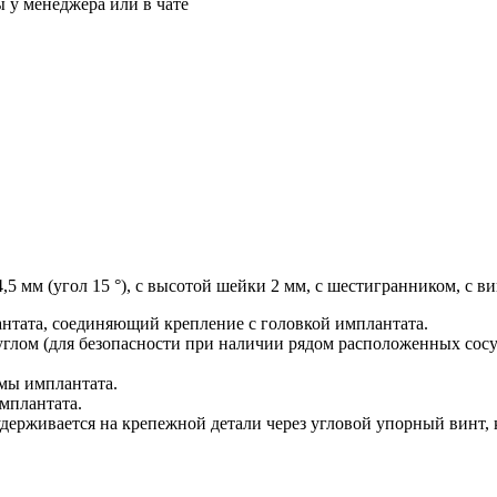
 у менеджера или в чате
5 мм (угол 15 °), с высотой шейки 2 мм, с шестигранником, с в
антата, соединяющий крепление с головкой имплантата.
 углом (для безопасности при наличии рядом расположенных сос
рмы имплантата.
мплантата.
удерживается на крепежной детали через угловой упорный винт, 