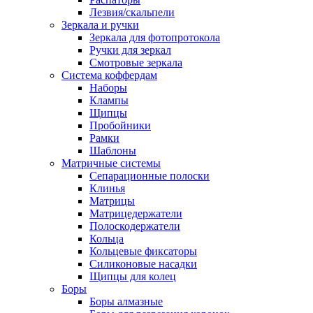
Лезвия/скальпели
Зеркала и ручки
Зеркала для фотопротокола
Ручки для зеркал
Смотровые зеркала
Система коффердам
Наборы
Клампы
Щипцы
Пробойники
Рамки
Шаблоны
Матричные системы
Сепарационные полоски
Клинья
Матрицы
Матрицедержатели
Полоскодержатели
Кольца
Кольцевые фиксаторы
Силиконовые насадки
Щипцы для колец
Боры
Боры алмазные