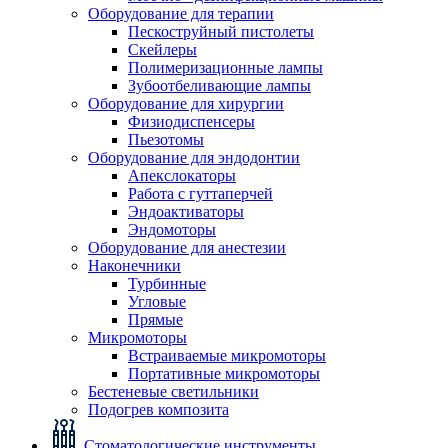
Оборудование для терапии
Пескоструйный пистолеты
Скейлеры
Полимеризационные лампы
Зубоотбеливающие лампы
Оборудование для хирургии
Физиодиспенсеры
Пьезотомы
Оборудование для эндодонтии
Апекслокаторы
Работа с гуттаперчей
Эндоактиваторы
Эндомоторы
Оборудование для анестезии
Наконечники
Турбинные
Угловые
Прямые
Микромоторы
Встраиваемые микромоторы
Портативные микромоторы
Бестеневые светильники
Подогрев композита
Стоматологические инструменты