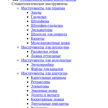
Стоматологические инструменты
Инструменты для терапии
Зонды
Гладилки
Штопферы
Штопфер-гладилки
Экскаваторы
Шпатели для цемента
Кюреты
Моделировочные ножи
Инструменты для ортопедии
Расцветки зубов
Ложки оттискные
Инструменты для эндодонтии
Эндолинейки
Файлы для каналов
Инструменты для хирургии
Карпульные шприцы
Ретракторы
Элеваторы
Эмалевые ножи
Долото и мотыги
Кюретажные ложки
Дентальные импланты
Распаторы