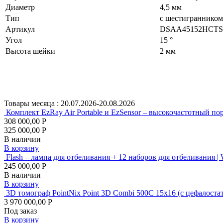
Диаметр
4,5 мм
Тип
с шестигранником
Артикул
DSAA45152HCTS
Угол
15 °
Высота шейки
2 мм
Товары месяца :
20.07.2026-20.08.2026
Комплект EzRay Air Portable и EzSensor – высокочастотный по
308 000,00 Р
325 000,00 Р
В наличии
В корзину
Flash – лампа для отбеливания + 12 наборов для отбеливания |
245 000,00 Р
В наличии
В корзину
3D томограф PointNix Point 3D Combi 500C 15х16 (с цеф
3 970 000,00 Р
Под заказ
В корзину